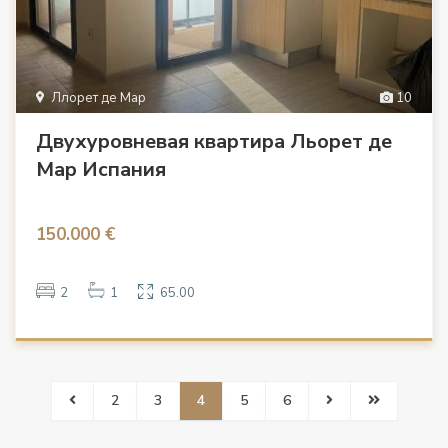
Ллорет де Мар
10
Двухуровневая квартира Льорет де
Мар Испания
150.000 €
2
1
65.00
2
3
4
5
6