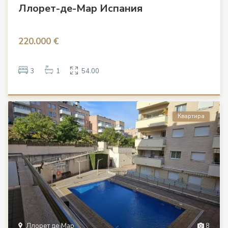
Ллорет-де-Мар Испания
220.000 €
3
1
54.00
Квартира
Ллорет де Мар
8