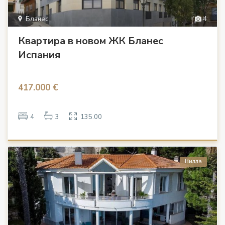
Бланес
4
Квартира в новом ЖК Бланес
Испания
417.000 €
4
3
135.00
Вилла