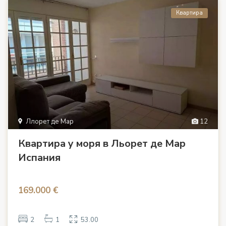
Квартира
Ллорет де Мар
12
Квартира у моря в Льорет де Мар
Испания
169.000 €
2
1
53.00