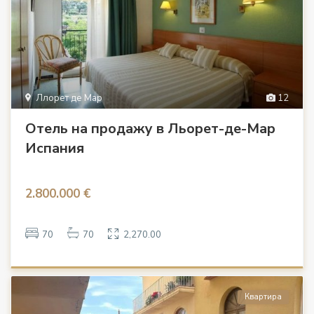
Ллорет де Мар
12
Отель на продажу в Льорет-де-Мар
Испания
2.800.000 €
70
70
2,270.00
Квартира