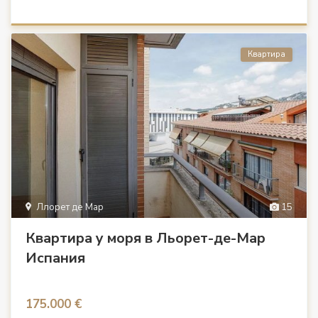
Квартира
Ллорет де Мар
15
Квартира у моря в Льорет-де-Мар
Испания
175.000 €