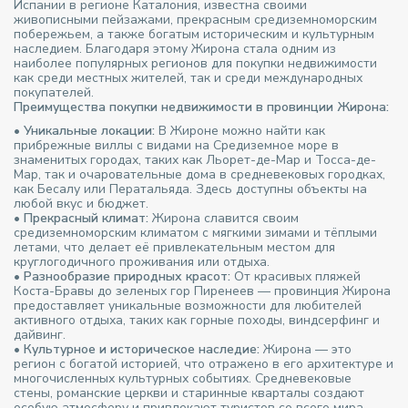
Испании в регионе Каталония, известна своими
живописными пейзажами, прекрасным средиземноморским
побережьем, а также богатым историческим и культурным
наследием. Благодаря этому Жирона стала одним из
наиболее популярных регионов для покупки недвижимости
как среди местных жителей, так и среди международных
покупателей.
Преимущества покупки недвижимости в провинции Жирона:
•
Уникальные локации:
В Жироне можно найти как
прибрежные виллы с видами на Средиземное море в
знаменитых городах, таких как Льорет-де-Мар и Тосса-де-
Мар, так и очаровательные дома в средневековых городках,
как Бесалу или Ператальяда. Здесь доступны объекты на
любой вкус и бюджет.
•
Прекрасный климат:
Жирона славится своим
средиземноморским климатом с мягкими зимами и тёплыми
летами, что делает её привлекательным местом для
круглогодичного проживания или отдыха.
•
Разнообразие природных красот:
От красивых пляжей
Коста-Бравы до зеленых гор Пиренеев — провинция Жирона
предоставляет уникальные возможности для любителей
активного отдыха, таких как горные походы, виндсерфинг и
дайвинг.
•
Культурное и историческое наследие:
Жирона — это
регион с богатой историей, что отражено в его архитектуре и
многочисленных культурных событиях. Средневековые
стены, романские церкви и старинные кварталы создают
особую атмосферу и привлекают туристов со всего мира.