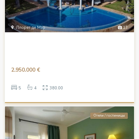
Ллорет де Мар
13
2.950.000 €
5
4
380.00
Отели / гостиницы