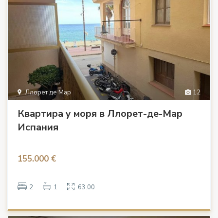
Ллорет де Мар
12
Квартира у моря в Ллорет-де-Мар
Испания
155.000 €
2
1
63.00