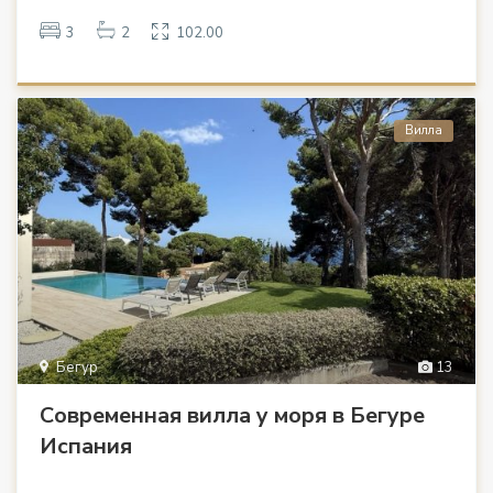
3
2
102.00
Вилла
Бегур
13
Современная вилла у моря в Бегуре
Испания