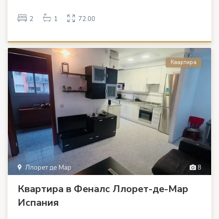
2
1
72.00
Квартира
Ллорет де Мар
8
Квартира в Феналс Ллорет-де-Мар
Испания