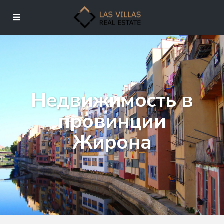
Недвижимость в
провинции
Жирона