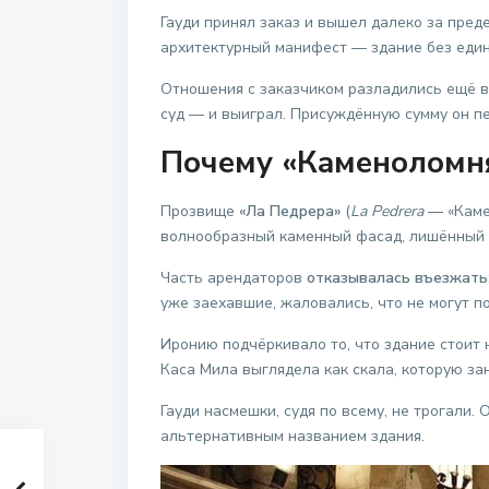
Гауди принял заказ и вышел далеко за пред
архитектурный манифест — здание без едино
Отношения с заказчиком разладились ещё в 
суд — и выиграл. Присуждённую сумму он п
Почему «Каменоломн
Прозвище
«Ла Педрера»
(
La Pedrera
— «Камен
волнообразный каменный фасад, лишённый п
Часть арендаторов
отказывалась въезжать
уже заехавшие, жаловались, что не могут п
Иронию подчёркивало то, что здание стоит
Каса Мила выглядела как скала, которую зан
Гауди насмешки, судя по всему, не трогали.
альтернативным названием здания.