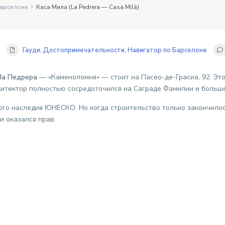
Барселоне
Каса Мила (La Pedrera — Casa Milà)
Гауди
,
Достопримечательности
,
Навигатор по Барселоне
Ла Педрера
— «Каменоломня» — стоит на Пасео-де-Грасиа, 92. Эт
итектор полностью сосредоточился на Саграде Фамилии и больше
ого наследия ЮНЕСКО. Но когда строительство только закончилос
и оказался прав.