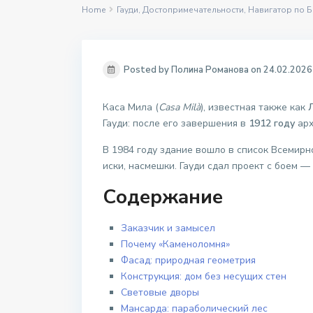
Home
Гауди
,
Достопримечательности
,
Навигатор по 
Posted by Полина Романова on 24.02.2026
Каса Мила (
Casa Milà
), известная также как
Гауди: после его завершения в
1912 году
арх
В 1984 году здание вошло в список Всемирн
иски, насмешки. Гауди сдал проект с боем — 
Содержание
Заказчик и замысел
Почему «Каменоломня»
Фасад: природная геометрия
Конструкция: дом без несущих стен
Световые дворы
Мансарда: параболический лес