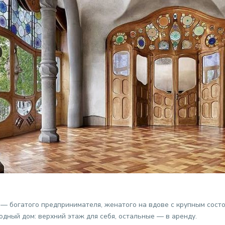
— богатого предпринимателя, женатого на вдове с крупным состо
дный дом: верхний этаж для себя, остальные — в аренду.