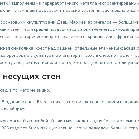
шётки выполнены из переработанного металла и спроектированы
а: они напоминают водоросли, морские растения, застывшие в дв
 бронзовыми скульптурами Девы Марии и архангелов — большими
 как музей. Реставрация проводилась с применением
3D-моделиро
илетия, по историческим фотографиям и сохранившимся фрагмента
нская символика
: крест над башней, отдельные элементы фасада 
е бронзовые скульптуры Богоматери и архангелов, но после «Тра
брёл ту абстрактную монолитность, которая делает его столь узна
 несущих стен
д, а то, чего не видно.
. В здании их нет. Вместо них — система колонн из камня и кирп
 или убирать.
тиры могла быть любой
. Хозяин мог сделать одну большую комнат
 1906 года это было принципиально новым подходом: большинство
.