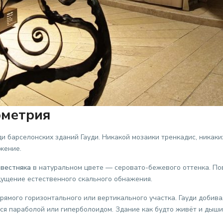
ометрия
барселонских зданий Гауди. Никакой мозаики тренкадис, никаких
жение.
звестняка
в натуральном цвете — серовато-бежевого оттенка. Пов
щущение естественного скального обнажения.
рямого горизонтального или вертикального участка. Гауди добив
ся параболой или гиперболоидом. Здание как будто живёт и дыши