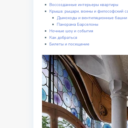
Воссозданные интерьеры квартиры
Крыша: рыцари, воины и философский с
Дымоходы и вентиляционные башни
Панорама Барселоны
Ночные шоу и события
Как добраться
Билеты и посещение