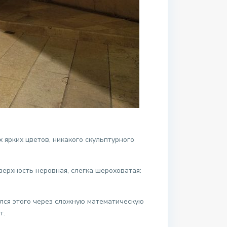
 ярких цветов, никакого скульптурного
ерхность неровная, слегка шероховатая:
ался этого через сложную математическую
т.