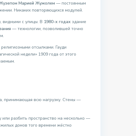
Жузепом Марией Жужолем
— постоянным
ижении. Никаких повторяющихся модулей.
, видными с улицы. В
1980-х годах
здание
вания
— технологии, позволившей точно
м.
с религиозными отсылками. Гауди
гической недели» 1909 года от этого
ваемым.
ича, принимающая всю нагрузку. Стены —
у или разбить пространство на несколько —
 жилых домов того времени жёстко