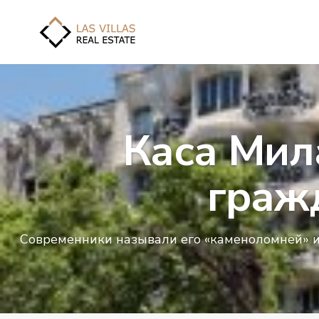
Каса Мил
граж
Современники называли его «каменоломней» и