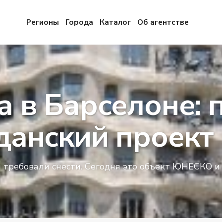
Регионы
Города
Каталог
Об агентстве
а в Барселоне: 
данский проект 
 требовали снести. Сегодня это объект ЮНЕСКО и