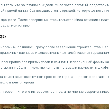
елы того, что заказчики ожидали. Мила хотел богатый, представит
й прямой линии, без несущих стен, с крышей, которую до него ник
процессе. После завершения строительства Мила отказался плати
ередал монастырю.
я»
оломня») появилось сразу после завершения строительства. Бар
ривычных карнизов и декоративных деталей, казался горожанам 
: планировка без прямых углов и комнаты неправильной формы к
оставить мебель — круглые комнаты не давали разместить шкафы 
 на самом аристократичном проспекте города — рядом с элегантн
есло в центр города.
 Он говорил, что его интересует вечное, а не мнение современни