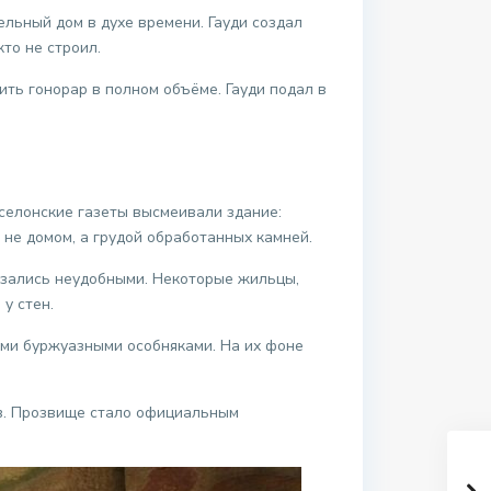
ельный дом в духе времени. Гауди создал
то не строил.
ть гонорар в полном объёме. Гауди подал в
селонские газеты высмеивали здание:
не домом, а грудой обработанных камней.
азались неудобными. Некоторые жильцы,
у стен.
ыми буржуазными особняками. На их фоне
ков. Прозвище стало официальным