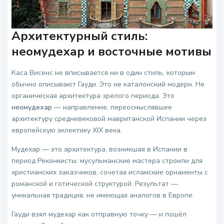
Архитектурный стиль:
неомудехар и восточные мотивы
Каса Висенс не вписывается ни в один стиль, которым
обычно описывают Гауди. Это не каталонский модерн. Не
органическая архитектура зрелого периода. Это
неомудехар
— направление, переосмыслявшее
архитектуру средневековой мавританской Испании через
европейскую эклектику XIX века.
Мудехар — это архитектура, возникшая в Испании в
период Реконкисты: мусульманские мастера строили для
христианских заказчиков, сочетая исламские орнаменты с
романской и готической структурой. Результат —
уникальная традиция, не имеющая аналогов в Европе.
Гауди взял мудехар как отправную точку — и пошёл