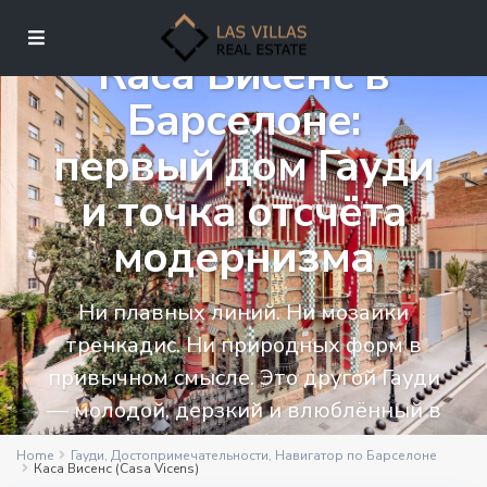
Каса Висенс в
Барселоне:
первый дом Гауди
и точка отсчёта
модернизма
Ни плавных линий. Ни мозаики
тренкадис. Ни природных форм в
привычном смысле. Это другой Гауди
— молодой, дерзкий и влюблённый в
Восток.
Home
Гауди
,
Достопримечательности
,
Навигатор по Барселоне
Каса Висенс (Casa Vicens)