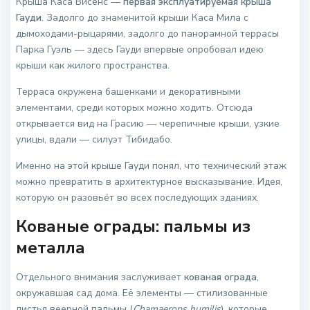
Крыша Каса Висенс —
первая эксплуатируемая крыша
Гауди
. Задолго до знаменитой крыши Каса Мила с
дымоходами-рыцарями, задолго до панорамной террасы
Парка Гуэль — здесь Гауди впервые опробовал идею
крыши как жилого пространства.
Терраса окружена башенками и декоративными
элементами, среди которых можно ходить. Отсюда
открывается вид на Грасию — черепичные крыши, узкие
улицы, вдали — силуэт Тибидабо.
Именно на этой крыше Гауди понял, что технический этаж
можно превратить в архитектурное высказывание. Идея,
которую он разовьёт во всех последующих зданиях.
Кованые ограды: пальмы из
металла
Отдельного внимания заслуживает
кованая ограда
,
окружавшая сад дома. Её элементы — стилизованные
листья веерной пальмы (
Chamaerops humilis
), которые