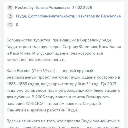
Posted by Полина Романова on 24.02.2026
Гауди
,
Достопримечательности
,
Навигатор по Барселоне
0
Большинство туристов, приехавших в Барселону ради
Гауди, строят маршрут через Саграду Фамилию, Каса Бальо
и Каса Мила. И упускают здание, без которого всё
остальное невозможно понять.
Каса Висенс
(
Casa Vicens
) — первый крупный
реализованный проект Антонио Гауди. Здание построено в
1883–1885 годах
, когда архитектору был
31 год
. До
2017
года
оно оставалось частной резиденцией и было закрыто
для публики. В
2005 году
вошло в список Всемирного
наследия ЮНЕСКО — в одном пакете с Саградой
Фамилией и другими работами Гауди.
Здесь нет ничего из того, что сделало Гауди знаменитым в
зрелые годы. И именно поэтому здесь — всё самое важное