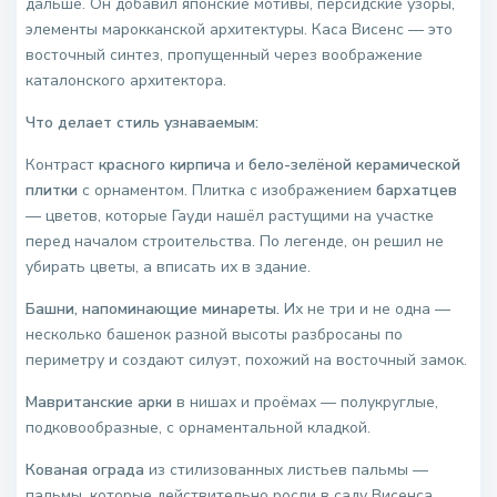
дальше. Он добавил японские мотивы, персидские узоры,
элементы марокканской архитектуры. Каса Висенс — это
восточный синтез, пропущенный через воображение
каталонского архитектора.
Что делает стиль узнаваемым:
Контраст
красного кирпича
и
бело-зелёной керамической
плитки
с орнаментом. Плитка с изображением
бархатцев
— цветов, которые Гауди нашёл растущими на участке
перед началом строительства. По легенде, он решил не
убирать цветы, а вписать их в здание.
Башни, напоминающие минареты.
Их не три и не одна —
несколько башенок разной высоты разбросаны по
периметру и создают силуэт, похожий на восточный замок.
Мавританские арки
в нишах и проёмах — полукруглые,
подковообразные, с орнаментальной кладкой.
Кованая ограда
из стилизованных листьев пальмы —
пальмы, которые действительно росли в саду Висенса.