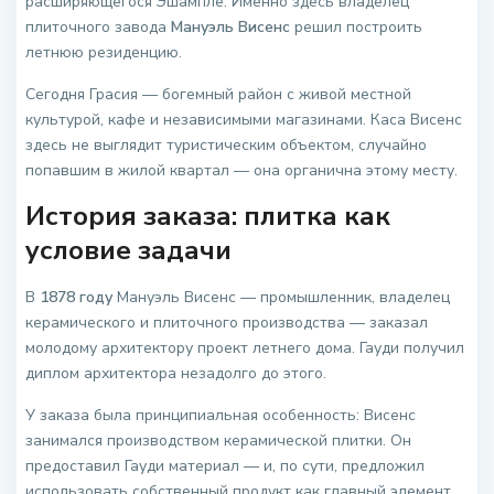
расширяющегося Эшампле. Именно здесь владелец
плиточного завода
Мануэль Висенс
решил построить
летнюю резиденцию.
Сегодня Грасия — богемный район с живой местной
культурой, кафе и независимыми магазинами. Каса Висенс
здесь не выглядит туристическим объектом, случайно
попавшим в жилой квартал — она органична этому месту.
История заказа: плитка как
условие задачи
В
1878 году
Мануэль Висенс — промышленник, владелец
керамического и плиточного производства — заказал
молодому архитектору проект летнего дома. Гауди получил
диплом архитектора незадолго до этого.
У заказа была принципиальная особенность: Висенс
занимался производством керамической плитки. Он
предоставил Гауди материал — и, по сути, предложил
использовать собственный продукт как главный элемент