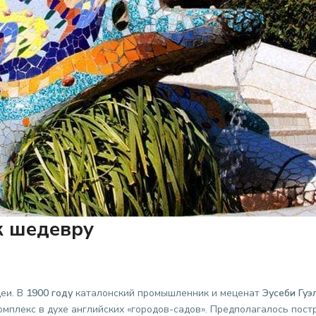
к шедевру
деи. В
1900 году
каталонский промышленник и меценат
Эусеби Гуэ
мплекс в духе английских «городов-садов». Предполагалось пост