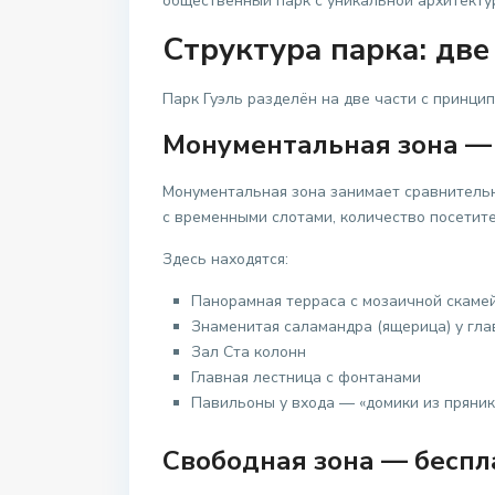
общественный парк с уникальной архитекту
Структура парка: две
Парк Гуэль разделён на две части с принци
Монументальная зона —
Монументальная зона занимает сравнительн
с временными слотами, количество посетит
Здесь находятся:
Панорамная терраса с мозаичной скаме
Знаменитая саламандра (ящерица) у гл
Зал Ста колонн
Главная лестница с фонтанами
Павильоны у входа — «домики из пряник
Свободная зона — беспл