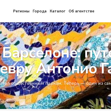
Регионы
Города
Каталог
Об агентстве
 Барселоне: пу
евру Антонио Г
 Стал общественным парком. Теперь — один из с