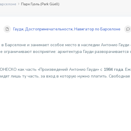
Барселоне
Парк Гуэль (Park Güell)
Гауди
,
Достопримечательности
,
Навигатор по Барселоне
 в Барселоне и занимает особое место в наследии Антонио Гауди
ые ограничивают восприятие: архитектура Гауди разворачивается 
 ЮНЕСКО как часть «Произведений Антонио Гауди» с
1984 года
. Е
видят лишь ту часть, за вход в которую нужно платить. Свободна