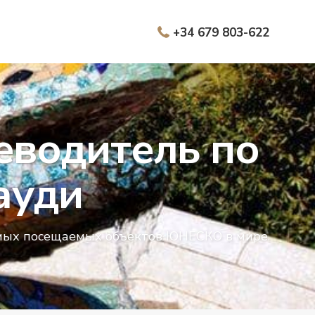
+34 679 803-622
теводитель по
ауди
амых посещаемых объектов ЮНЕСКО в мире.