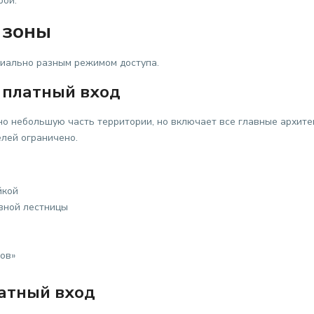
рой.
 зоны
пиально разным режимом доступа.
 платный вход
о небольшую часть территории, но включает все главные архите
елей ограничено.
йкой
авной лестницы
ов»
атный вход