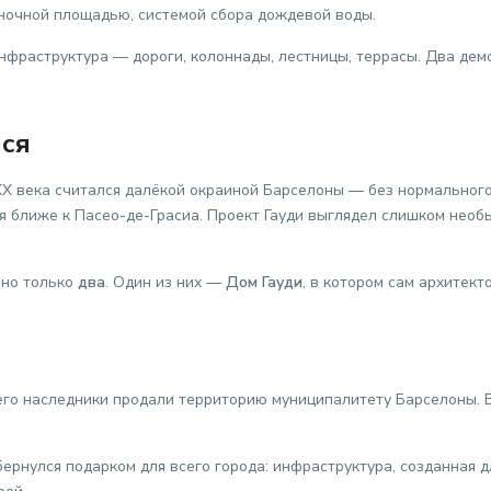
ыночной площадью, системой сбора дождевой воды.
инфраструктура — дороги, колоннады, лестницы, террасы. Два де
лся
XX века считался далёкой окраиной Барселоны — без нормального
 ближе к Пасео-де-Грасиа. Проект Гауди выглядел слишком необыч
ено только
два
. Один из них —
Дом Гауди
, в котором сам архитект
го наследники продали территорию муниципалитету Барселоны. 
ернулся подарком для всего города: инфраструктура, созданная д