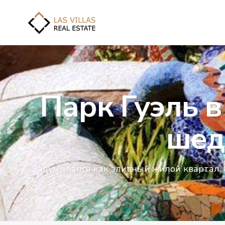
Парк Гуэль в
шед
Задумывался как элитный жилой квартал.