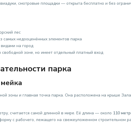
 виадуки, смотровые площадки — открыта бесплатно и без ограни
орский лес
из самых недооценённых элементов парка
видами на город
в свободной зоне, но имеет отдельный платный вход
ательности парка
амейка
ой зоны и главная точка парка. Она расположена на крыше Зала 
тру, считается самой длинной в мире. Её длина — около
110 метр
л форму с рабочего, лежащего на свежеуложенном строительном р