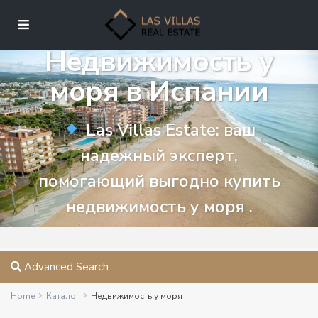
Недвижимость у
моря в Испании
Las Villas Estate: ваш
надежный эксперт,
помогающий выгодно купить
недвижимость у моря .
Advanced Search
Home
Каталог
Недвижимость у моря