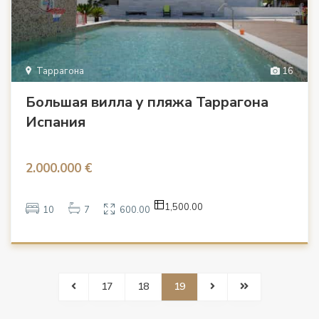
Таррагона
16
Большая вилла у пляжа Таррагона
Испания
2.000.000 €
1,500.00
10
7
600.00
17
18
19