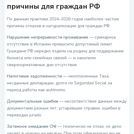
причины для граждан РФ
По данным практики 2024–2026 годов наиболее частые
причины отказов в натурализации для граждан РФ:
Нарушение непрерывности проживания
— суммарное
отсутствие в Испании превысило допустимый лимит.
Граждане РФ нередко ездили на родину для поддержания
бизнеса или семейных связей — и накопили
сверхнормативные дни отсутствия.
Налоговые задолженности
— неоплаченные Tasa,
несданные декларации, долги по Seguridad Social за
период работы как autónomo.
Документальные ошибки
— несоответствие данных между
документами разных лет, устаревшие справки, ошибки в
переводах jurado.
Затяжное ожидание CNI
— технически не отказ, но дело
уходит в «паузу» на месяцы. При этом официально вы не