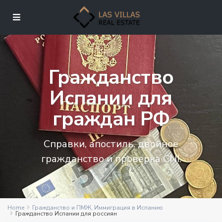
Гражданство
Испании для
граждан РФ
Справки, апостиль, двойное
гражданство и проверка CNI.
Home
Гражданство и ПМЖ
,
Иммиграция в Испанию
Гражданство Испании для россиян