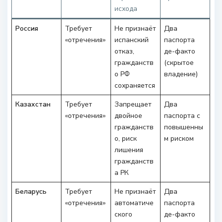
исхода
Россия
Требует
Не признаёт
Два
«отречения»
испанский
паспорта
отказ,
де-факто
гражданств
(скрытое
о РФ
владение)
сохраняется
Казахстан
Требует
Запрещает
Два
«отречения»
двойное
паспорта с
гражданств
повышенны
о, риск
м риском
лишения
гражданств
а РК
Беларусь
Требует
Не признаёт
Два
«отречения»
автоматиче
паспорта
ского
де-факто