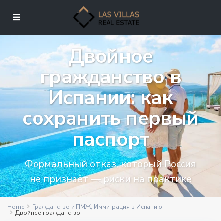
Двойное
гражданство в
Испании: как
сохранить первый
паспорт
Формальный отказ, который Россия
не признаёт — риски на практике
Home
Гражданство и ПМЖ
,
Иммиграция в Испанию
Двойное гражданство