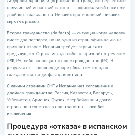
Андоррой, Францией (ограниченно). Гражданин Аргентины
получивший испанский паспорт — официальный носитель
двойного гражданства. Никаких противоречий, никаких
скрытых рисков.
Второе гражданство (de facto)
— ситуация когда человек
имеет два паспорта, но ни одна из стран официально не
признаёт второе. Испания требует отречься от
предыдущего. Страна исхода либо не признаёт отречение
(РФ, РБ) либо запрещает второе гражданство (РК). В
результате — человек де-юре обязан иметь одно
гражданство, но де-факто имеет два.
С какими странами СНГ у Испании нет соглашения о
двойном гражданстве:
Россия, Казахстан, Беларусь,
Узбекистан, Армения, Грузия, Азербайджан и другие
страны постсоветского пространства —
все без
исключения
.
Процедура «отказа» в испанском