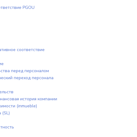
оответствие PGOU
ативное соответствие
ие
ьства перед персоналом
ческий переход персонала
ельств
инансовая история компании
имости (inmueble)
 (SL)
ётность