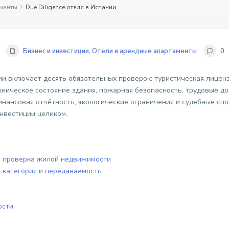
аменты
Due Diligence отеля в Испании
Бизнес и инвестиции
,
Отели и арендные апартаменты
0
ии включает десять обязательных проверок: туристическая лиценз
хническое состояние здания, пожарная безопасность, трудовые до
ансовая отчётность, экологические ограничения и судебные спор
нвестиции целиком.
ем проверка жилой недвижимости
с, категория и передаваемость
ости