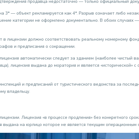
подтверждения продавца недостаточно — только официальный доку
а 3* — объект рекламируется как 4*. Разрыв означает либо нез
шение категории не оформлено документально. В обоих случаях —
т в лицензии должно соответствовать реальному номерному фон
трафов и предписания о сокращении.
ицензия автоматически следует за зданием (наиболее чистый вар
ца), лицензия выдана до моратория и является «исторической» с
инспекций и предписаний от туристического ведомства за послед
ому владельцу.
лицензии. Лицензия «в процессе продления» без конкретного сро
ия выдана на юрлицо которое не является текущим операционным 