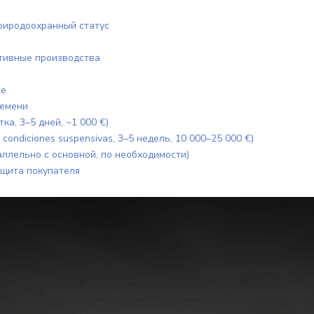
природоохранный статус
ативные производства
ce
ремени
а, 3–5 дней, ~1 000 €)
condiciones suspensivas, 3–5 недель, 10 000–25 000 €)
ллельно с основной, по необходимости)
ащита покупателя