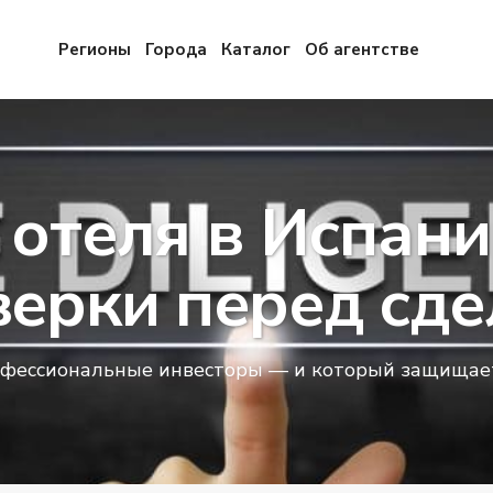
Регионы
Города
Каталог
Об агентстве
e отеля в Испани
верки перед сде
офессиональные инвесторы — и который защищает