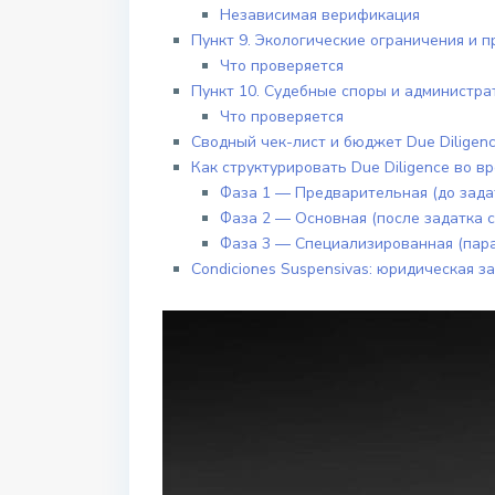
Независимая верификация
Пункт 9. Экологические ограничения и 
Что проверяется
Пункт 10. Судебные споры и администр
Что проверяется
Сводный чек-лист и бюджет Due Diligen
Как структурировать Due Diligence во в
Фаза 1 — Предварительная (до задатк
Фаза 2 — Основная (после задатка с 
Фаза 3 — Специализированная (пара
Condiciones Suspensivas: юридическая з