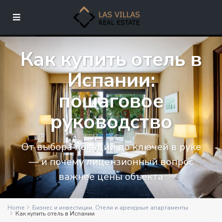
Как купить отель в
Испании:
пошаговое
руководство
От выбора локации до ключей в руке
— и почему лицензионный вопрос
важнее цены объекта
Home
Бизнес и инвестиции
,
Отели и арендные апартаменты
Как купить отель в Испании