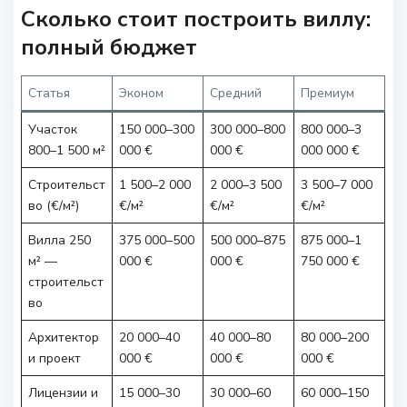
Сколько стоит построить виллу:
полный бюджет
Статья
Эконом
Средний
Премиум
Участок
150 000–300
300 000–800
800 000–3
800–1 500 м²
000 €
000 €
000 000 €
Строительст
1 500–2 000
2 000–3 500
3 500–7 000
во (€/м²)
€/м²
€/м²
€/м²
Вилла 250
375 000–500
500 000–875
875 000–1
м² —
000 €
000 €
750 000 €
строительст
во
Архитектор
20 000–40
40 000–80
80 000–200
и проект
000 €
000 €
000 €
Лицензии и
15 000–30
30 000–60
60 000–150