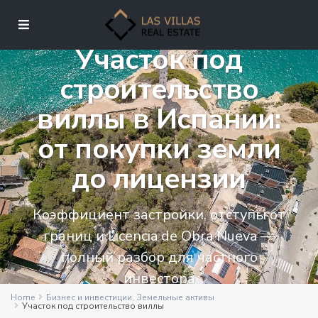
Участок под
строительство
виллы в Испании:
от покупки земли
до лицензии
Коэффициент застройки, отступы от
границ и Licencia de Obra Nueva —
полный разбор для частного
инвестора
Home
Бизнес и инвестиции
,
Земельные активы
Участок под строительство виллы