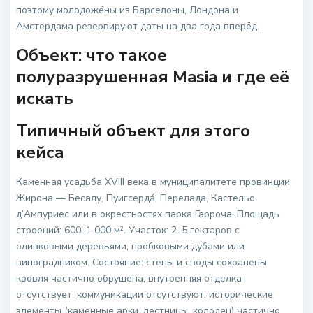
поэтому молодожёны из Барселоны, Лондона и
Амстердама резервируют даты на два года вперёд.
Объект: что такое
полуразрушенная Masia и где её
искать
Типичный объект для этого
кейса
Каменная усадьба XVIII века в муниципалитете провинции
Жирона — Бесалу, Пуигсердá, Перелада, Кастельо
д’Ампуриес или в окрестностях парка Гарроча. Площадь
строений: 600–1 000 м². Участок: 2–5 гектаров с
оливковыми деревьями, пробковыми дубами или
виноградником. Состояние: стены и своды сохранены,
кровля частично обрушена, внутренняя отделка
отсутствует, коммуникации отсутствуют, исторические
элементы (каменные арки, лестницы, колодец) частично