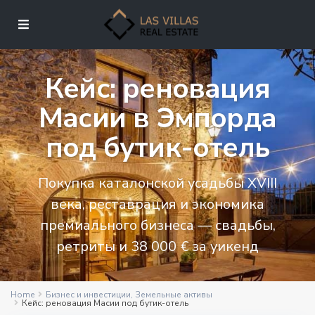
Кейс: реновация
Масии в Эмпорда
под бутик-отель
Покупка каталонской усадьбы XVIII
века, реставрация и экономика
премиального бизнеса — свадьбы,
ретриты и 38 000 € за уикенд
Home
Бизнес и инвестиции
,
Земельные активы
Кейс: реновация Масии под бутик-отель