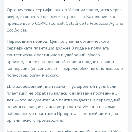
Органическая сертификация в Испании проводится через
аккредитованные органы контроля — в Каталонии это
прежде всего CCPAE (Consell Català de la Producció Agrària
Ecològica).
Переходный период.
Для получения органического
сертификата плантация должна 3 года не получать
синтетических пестицидов и удобрений. Масло
произведённое в переходный период продаётся как «в
конверсии» (en conversió) — дороже обычного но дешевле
полностью органического.
Для заброшенной плантации — ускоренный путь.
Если
плантация не обрабатывалась химикатами последние 3+
лет — это документально подтверждается и переходный
период сокращается или устраняется. Именно поэтому
заброшенные плантации Приората — ценный актив для
органического производителя.
Ежегодные расходы на сертификацию.
Инспекция CCPAE