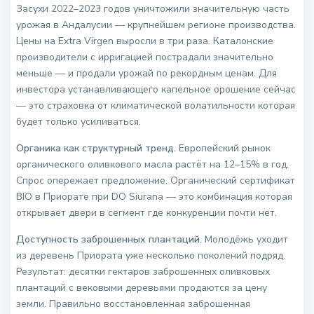
Засухи 2022–2023 годов уничтожили значительную часть
урожая в Андалусии — крупнейшем регионе производства.
Цены на Extra Virgen выросли в три раза. Каталонские
производители с ирригацией пострадали значительно
меньше — и продали урожай по рекордным ценам. Для
инвестора устанавливающего капельное орошение сейчас
— это страховка от климатической волатильности которая
будет только усиливаться.
Органика как структурный тренд.
Европейский рынок
органического оливкового масла растёт на 12–15% в год.
Спрос опережает предложение. Органический сертификат
BIO в Приорате при DO Siurana — это комбинация которая
открывает двери в сегмент где конкуренции почти нет.
Доступность заброшенных плантаций.
Молодёжь уходит
из деревень Приората уже несколько поколений подряд.
Результат: десятки гектаров заброшенных оливковых
плантаций с вековыми деревьями продаются за цену
земли. Правильно восстановленная заброшенная