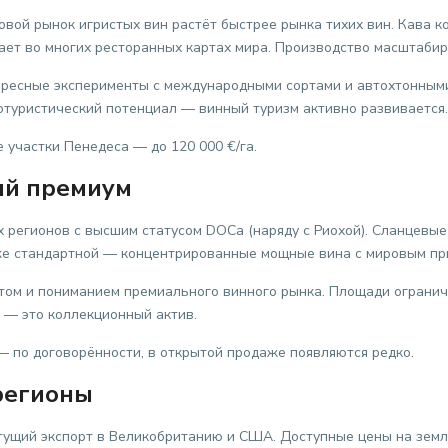
вой рынок игристых вин растёт быстрее рынка тихих вин. Кава к
ет во многих ресторанных картах мира. Производство масштабиру
есные эксперименты с международными сортами и автохтонными 
ротуристический потенциал — винный туризм активно развивается.
 участки Пенедеса — до 120 000 €/га.
ый премиум
ких регионов с высшим статусом DOCa (наряду с Риохой). Сланцевы
иже стандартной — концентрированные мощные вина с мировым пр
том и пониманием премиального винного рынка. Площади огранич
 — это коллекционный актив.
 — по договорённости, в открытой продаже появляются редко.
регионы
ущий экспорт в Великобританию и США. Доступные цены на землю