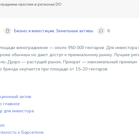
градники престиж в регионах DO
Бизнес и инвестиции
,
Земельные активы
0
площади виноградников — около 950 000 гектаров. Для инвестора
 дороже обычных но дают доступ к премиальному рынку. Лучшие ре
ель-Дуэро — растущий рынок, Приорат — максимальный премиум. 
о бренда окупается при площади от 15–20 гектаров.
иционный актив
о главное
р для инвестора
ок
близость к Барселоне