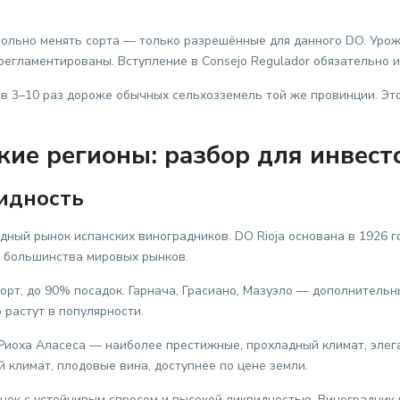
ольно менять сорта — только разрешённые для данного DO. Уро
егламентированы. Вступление в Consejo Regulador обязательно и
в 3–10 раз дороже обычных сельхозземель той же провинции. Это
кие регионы: разбор для инвест
идность
дный рынок испанских виноградников. DO Rioja основана в 1926 
я большинства мировых рынков.
рт, до 90% посадок. Гарнача, Грасиано, Мазуэло — дополнительн
растут в популярности.
Риоха Аласеса — наиболее престижные, прохладный климат, элег
климат, плодовые вина, доступнее по цене земли.
ок с устойчивым спросом и высокой ликвидностью. Виноградник 