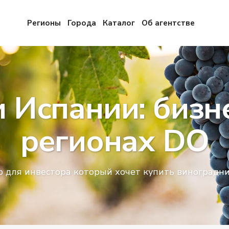
Регионы
Города
Каталог
Об агентстве
 Испании: бизне
регионах DO
р для инвестора который хочет купить виноградни