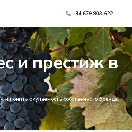
+34 679 803-622
с и престиж в
к и понять окупаемость собственного бренда