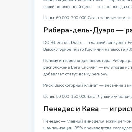
сроки по рыночной цене — это не всегда сп
Цены: 60 000–200 000 €/га в зависимости от
Рибера-дель-Дуэро — р
DO Ribera del Duero — главный конкурент Р
Высокогорное плато Кастилии на высоте 70
Почему интересно для инвестора.
Рибера ра
расположена Вега Сисилия — культовая испа
добавляет статус всему региону.
Риск.
Высокогорный климат — весенние замо
Цены: 50 000–150 000 €/га. Лучшие участки 
Пенедес и Кава — игрист
Пенедес — главный винодельческий регион 
шампанизации, 95% производства сосредото