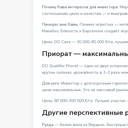
Почему Кава интересна для инвестора.
Миро
соотношению цены и качества — и выигрыва
Пенедес вне Кавы.
Помимо игристых — интер
Макабео. Близость к Барселоне создаёт аг
Цены: DO Cava — 30 000–80 000 €/га, лучшие
Приорат — максимальн
DO Qualifier Priorat — один из двух испанс
крутых склонах, урожайность в 2–3 раза н
Для кого.
Инвестор с долгосрочным горизон
цены максимальные. Это не массовый рынок
Цены: 80 000–300 000 €/га. Лучшие участки
Другие перспективные 
Руэда
— белые вина из Вердехо, быстрораст