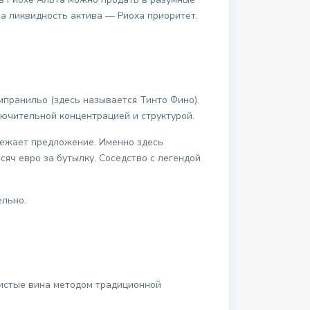
а ликвидность актива — Риоха приоритет.
мпранильо (здесь называется Тинто Фино).
ючительной концентрацией и структурой.
ежает предложение. Именно здесь
сяч евро за бутылку. Соседство с легендой
ельно.
ристые вина методом традиционной