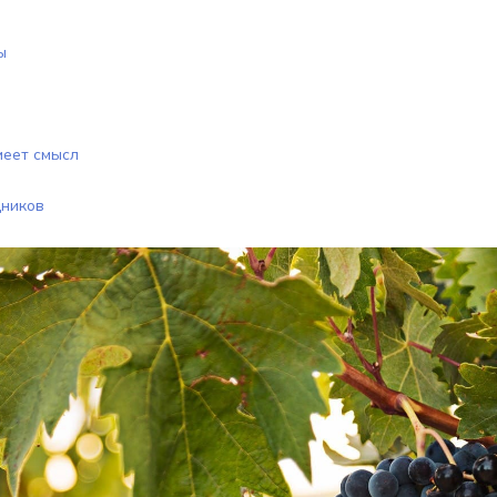
ы
меет смысл
дников