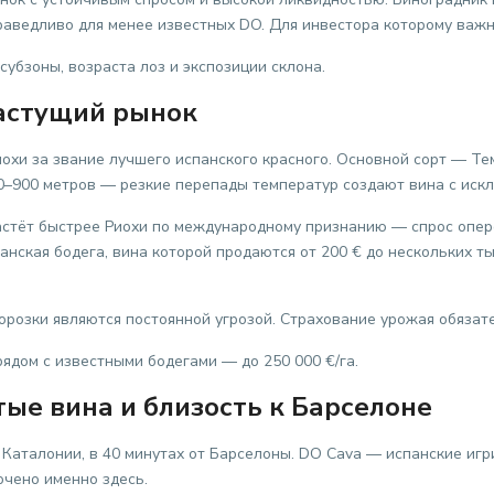
раведливо для менее известных DO. Для инвестора которому важн
 субзоны, возраста лоз и экспозиции склона.
астущий рынок
иохи за звание лучшего испанского красного. Основной сорт — Те
0–900 метров — резкие перепады температур создают вина с искл
стёт быстрее Риохи по международному признанию — спрос опер
нская бодега, вина которой продаются от 200 € до нескольких ты
розки являются постоянной угрозой. Страхование урожая обязат
рядом с известными бодегами — до 250 000 €/га.
ые вина и близость к Барселоне
Каталонии, в 40 минутах от Барселоны. DO Cava — испанские иг
чено именно здесь.