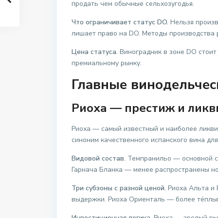
продать чем обычные сельхозугодья.
Что ограничивает статус DO.
Нельзя произв
лишает право на DO. Методы производства р
Цена статуса.
Виноградник в зоне DO стоит 
премиальному рынку.
Главные винодельчес
Риоха — престиж и ликв
Риоха — самый известный и наиболее ликви
синоним качественного испанского вина дл
Видовой состав.
Темпранильо — основной со
Гарнача Бланка — менее распространены но 
Три субзоны с разной ценой.
Риоха Альта и 
выдержки. Риоха Ориенталь — более тёплый 
Инвестиционная логика.
Риоха — зрелый рын