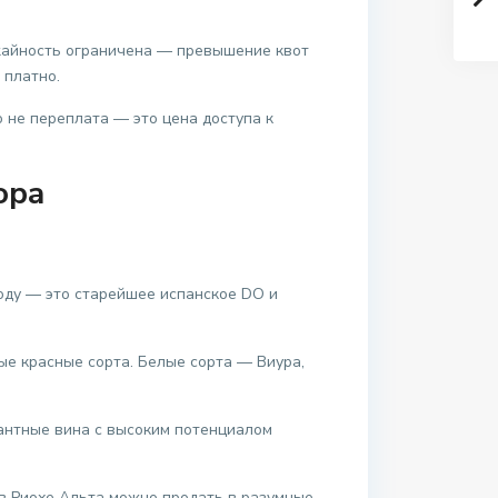
жайность ограничена — превышение квот
 платно.
 не переплата — это цена доступа к
ора
году — это старейшее испанское DO и
ые красные сорта. Белые сорта — Виура,
антные вина с высоким потенциалом
в Риохе Альта можно продать в разумные