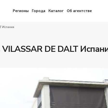
Регионы
Города
Каталог
Об агентстве
T Испания
в VILASSAR DE DALT Испан