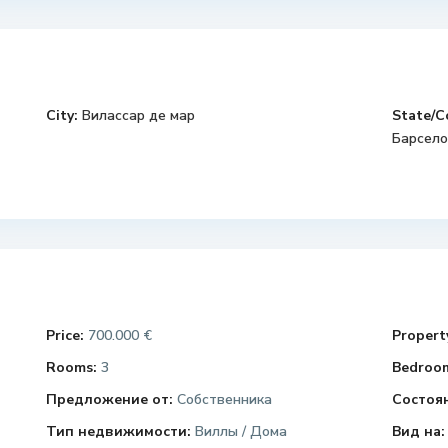
City:
Вилассар де мар
State/C
Барсело
Price:
700.000 €
Property
Rooms:
3
Bedroo
Предложение от:
Собственника
Состоя
Тип недвижимости:
Виллы / Дома
Вид на: