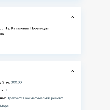
ounty:
Каталония
,
Провинция
на
 Size:
300.00
ms:
3
ние:
Требуется косметический ремонт
Море