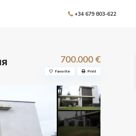
+34 679 803-622
700.000 €
ия
Favorite
Print