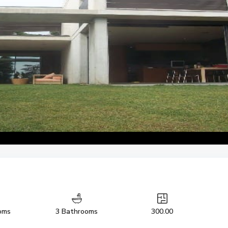
oms
3 Bathrooms
300.00