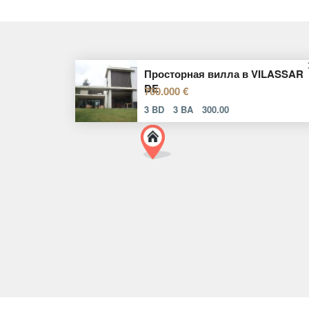
Просторная вилла в VILASSAR
DE
700.000 €
3 BD
3 BA
300.00