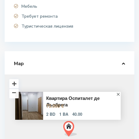
Мебель
Требует ремонта
Туристическая лицензия
Map
Квартира Оспиталет де
Льобрега
75.000 €
2 BD
1 BA
40.00