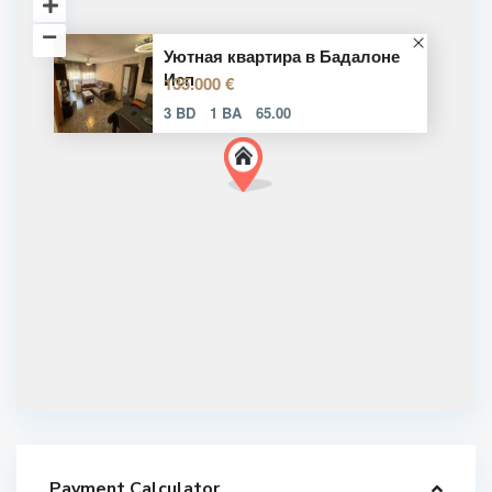
Уютная квартира в Бадалоне
Исп
135.000 €
3 BD
1 BA
65.00
Payment Calculator