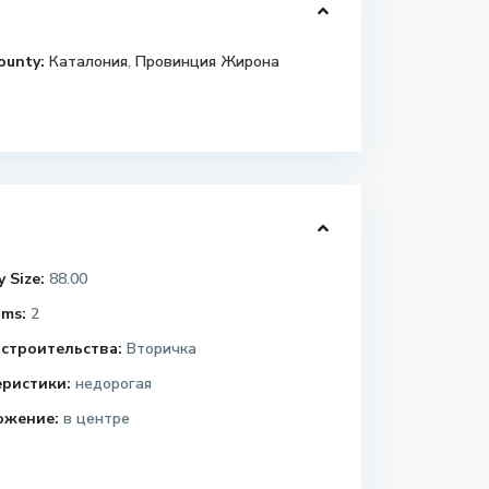
ounty:
Каталония
,
Провинция Жирона
 Size:
88.00
ms:
2
строительства:
Вторичка
еристики:
недорогая
ожение:
в центре