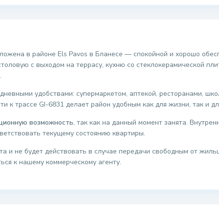
ложена в районе Els Pavos в Бланесе — спокойной и хорошо обес
толовую с выходом на террасу, кухню со стеклокерамической плит
.
дневными удобствами: супермаркетом, аптекой, ресторанами, шко
и к трассе GI-6831 делает район удобным как для жизни, так и дл
ционную возможность
, так как на данный момент занята. Внутре
ветствовать текущему состоянию квартиры.
кта и не будет действовать в случае передачи свободным от жил
ься к нашему коммерческому агенту.