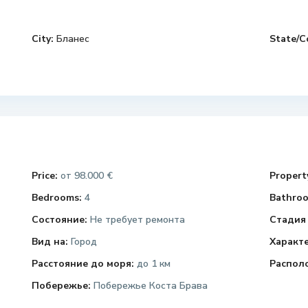
City:
Бланес
State/C
Price:
98.000 €
Property
от
Bedrooms:
4
Bathroo
Состояние:
Не требует ремонта
Стадия 
Вид на:
Город
Характ
Расстояние до моря:
до 1 км
Распол
Побережье:
Побережье Коста Брава