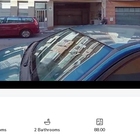
oms
2 Bathrooms
88.00