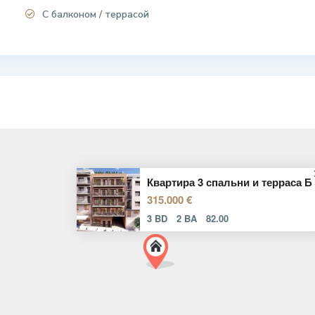
С балконом / террасой
Квартира 3 спальни и терраса Б
315.000 €
3 BD
2 BA
82.00