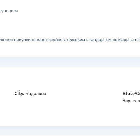
тупности
ы
ия
или
покупки в новостройке с высоким стандартом комфорта
в 
City:
Бадалона
State/C
Барсело