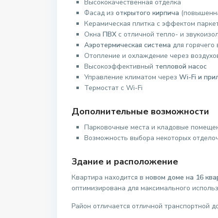
Высококачественная отделка
Фасад из
открытого кирпича
(повышенна
Керамическая плитка с эффектом паркет
Окна
ПВХ
с отличной тепло- и звукоизо
Аэротермическая система
для горячего
Отопление и охлаждение через воздух
Высокоэффективный
тепловой насос
Управление климатом через
Wi-Fi и пр
Термостат с Wi-Fi
Дополнительные возможности
Парковочные места и кладовые помещ
Возможность выбора некоторых отделоч
Здание и расположение
Квартира находится в
новом доме на 16 ква
оптимизирована для максимального использ
Район отличается отличной транспортной д