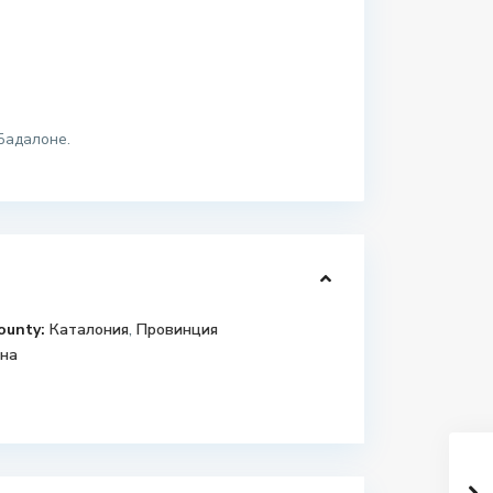
Бадалоне.
ounty:
Каталония
,
Провинция
на