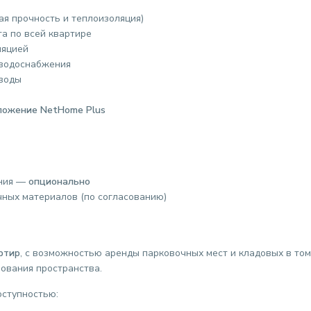
я прочность и теплоизоляция)
а по всей квартире
ляцией
 водоснабжения
оводы
иложение NetHome Plus
ения —
опционально
ных материалов (по согласованию)
ртир
, с возможностью аренды парковочных мест и кладовых в том
ования пространства.
оступностью: