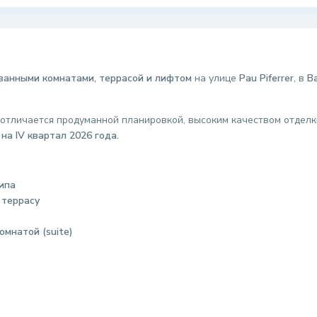
2 ванными комнатами, террасой и лифтом
на улице
Pau Piferrer
, в
B
отличается продуманной планировкой, высоким качеством отдел
а IV квартал 2026 года.
ипа
а
террасу
омнатой (suite)