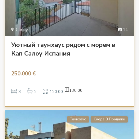
Салоу
14
Уютный таунхаус рядом с морем в
Кап Салоу Испания
250.000 €
130.00
3
2
120.00
Таунхаус
Скора В Продаже