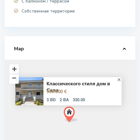
С балконом / террасой
Собственная территория
Map
Классического стиля дом в
Сало
950.000 €
3 BD
2 BA
330.00