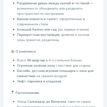
Раздвижная дверь между кухней и гостиной
—
возможность объединить или разделить
пространства по настроению
Ванная комната и туалет
, оформленные в
современном стиле
Большой балкон или сад
(на первых этажах)
Перекрестная вентиляция
, дневная и ночная
зоны грамотно разделены
О комплексе:
Всего
96 квартир
в 4-х стильных блоках
Огромная зелёная зона
с местами для отдыха
Бассейн
,
детская игровая площадка
и
зона для
гимнастики
на свежем воздухе
Лифт, парковка и кладовая
Расположение:
Улица
Сальвадор де Виласека
, один из самых
быстроразвивающихся и удобных районов Салоу