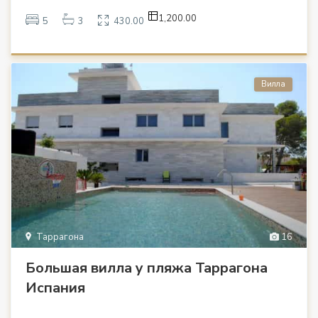
1,200.00
5
3
430.00
Вилла
Таррагона
16
Большая вилла у пляжа Таррагона
Испания