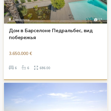
Барселона
17
Дом в Барселоне Педральбес, вид
побережья
3.650.000 €
6
6
686.00