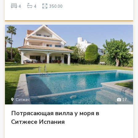
4
4
350.00
Ситжес
17
Потрясающая вилла у моря в
Ситжесе Испания