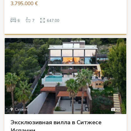
3.795.000 €
6
7
647.00
Ситжес
20
Эксклюзивная вилла в Ситжесе
Испании