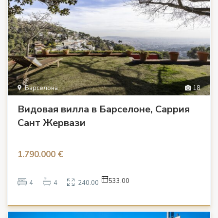
Барселона
18
Видовая вилла в Барселоне, Саррия
Сант Жервази
1.790.000 €
533.00
4
4
240.00