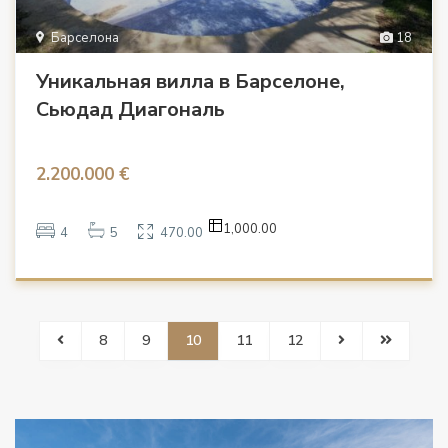
Барселона
18
Уникальная вилла в Барселоне,
Сьюдад Диагональ
2.200.000 €
1,000.00
4
5
470.00
8
9
10
11
12