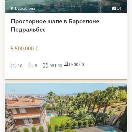
Барселона
14
Просторное шале в Барселоне
Педральбес
5.500.000 €
1,500.00
10
8
981.00