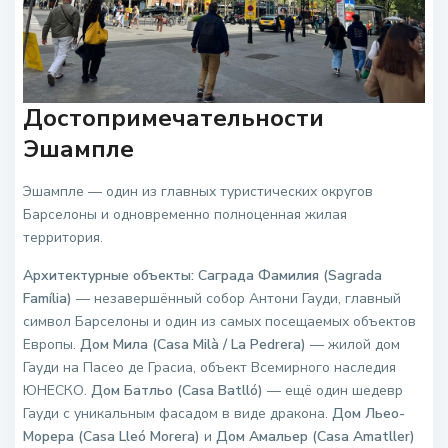
Достопримечательности
Эшампле
Эшампле — один из главных туристических округов
Барселоны и одновременно полноценная жилая
территория.
Архитектурные объекты:
Саграда Фамилия (Sagrada
Família)
— незавершённый собор Антони Гауди, главный
символ Барселоны и один из самых посещаемых объектов
Европы.
Дом Мила (Casa Milà / La Pedrera)
— жилой дом
Гауди на Пасео де Грасиа, объект Всемирного наследия
ЮНЕСКО.
Дом Батльо (Casa Batlló)
— ещё один шедевр
Гауди с уникальным фасадом в виде дракона.
Дом Льео-
Морера (Casa Lleó Morera)
и
Дом Амальер (Casa Amatller)