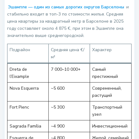
Эшампле — один из самых дорогих округов Барселоны
и
стабильно входит в топ-3 по стоимости жилья. Средняя
цена квартиры за квадратный метр в Барселоне в 2025
году составляет около 4 875 €, при этом в Эшампле она
значительно выше среднегородской.
Подрайон
Средняя цена €/
Характер
м²
Dreta de
7 000–10 000+
Самый
l’Eixample
престижный
Nova Esquerra
~5 600
Современный,
растущий
Fort Pienc
~5 300
Транспортный
узел
Sagrada Família
~4 900
Инвестиционный
Esquerra de
~4 800
Жилой, семейный