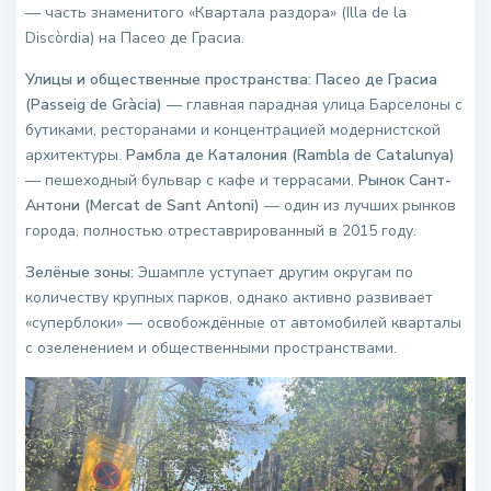
— часть знаменитого «Квартала раздора» (Illa de la
Discòrdia) на Пасео де Грасиа.
Улицы и общественные пространства:
Пасео де Грасиа
(Passeig de Gràcia)
— главная парадная улица Барселоны с
бутиками, ресторанами и концентрацией модернистской
архитектуры.
Рамбла де Каталония (Rambla de Catalunya)
— пешеходный бульвар с кафе и террасами.
Рынок Сант-
Антони (Mercat de Sant Antoni)
— один из лучших рынков
города, полностью отреставрированный в 2015 году.
Зелёные зоны:
Эшампле уступает другим округам по
количеству крупных парков, однако активно развивает
«суперблоки» — освобождённые от автомобилей кварталы
с озеленением и общественными пространствами.