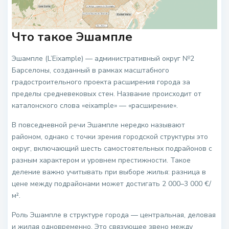
Что такое Эшампле
Эшампле (L’Eixample) — административный округ №2
Барселоны, созданный в рамках масштабного
градостроительного проекта расширения города за
пределы средневековых стен. Название происходит от
каталонского слова «eixample» — «расширение».
В повседневной речи Эшампле нередко называют
районом, однако с точки зрения городской структуры это
округ, включающий шесть самостоятельных подрайонов с
разным характером и уровнем престижности. Такое
деление важно учитывать при выборе жилья: разница в
цене между подрайонами может достигать 2 000–3 000 €/
м².
Роль Эшампле в структуре города — центральная, деловая
и жилая одновременно. Это связующее звено между