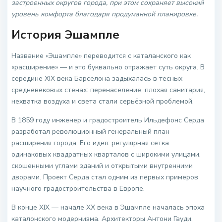
застроенных округов города, при этом сохраняет высокий
уровень комфорта благодаря продуманной планировке.
История Эшампле
Название «Эшампле» переводится с каталанского как
«расширение» — и это буквально отражает суть округа. В
середине XIX века Барселона задыхалась в тесных
средневековых стенах: перенаселение, плохая санитария,
нехватка воздуха и света стали серьёзной проблемой.
В 1859 году инженер и градостроитель Ильдефонс Серда
разработал революционный генеральный план
расширения города. Его идея: регулярная сетка
одинаковых квадратных кварталов с широкими улицами,
скошенными углами зданий и открытыми внутренними
дворами. Проект Серда стал одним из первых примеров
научного градостроительства в Европе.
В конце XIX — начале XX века в Эшампле началась эпоха
каталонского модернизма. Архитекторы Антони Гауди,