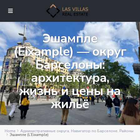
Эшампле
(Eixample) — округ
Барселоны:
архитектура,
жизнь и цены на
жильё
Home
Административные округа
,
Навигатор по Барселоне
,
Районы
Эшампле (L’Eixample)