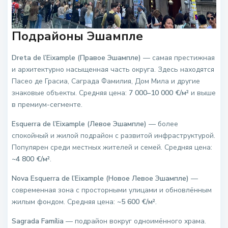
Подрайоны Эшампле
Dreta de l’Eixample (Правое Эшампле)
— самая престижная
и архитектурно насыщенная часть округа. Здесь находятся
Пасео де Грасиа, Саграда Фамилия, Дом Мила и другие
знаковые объекты. Средняя цена:
7 000–10 000 €/м²
и выше
в премиум-сегменте.
Esquerra de l’Eixample (Левое Эшампле)
— более
спокойный и жилой подрайон с развитой инфраструктурой.
Популярен среди местных жителей и семей. Средняя цена:
~4 800 €/м²
.
Nova Esquerra de l’Eixample (Новое Левое Эшампле)
—
современная зона с просторными улицами и обновлённым
жилым фондом. Средняя цена:
~5 600 €/м²
.
Sagrada Família
— подрайон вокруг одноимённого храма.