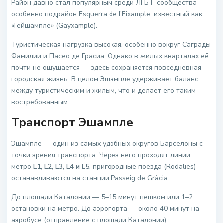
Район давно стал популярным среди ЛГБТ-сообщества —
особенно подрайон Esquerra de l’Eixample, известный как
«Гейшампле» (Gayxample).
Туристическая нагрузка высокая, особенно вокруг Саграды
Фамилии и Пасео де Грасиа. Однако в жилых кварталах её
почти не ощущается — здесь сохраняется повседневная
городская жизнь. В целом Эшампле удерживает баланс
между туристическим и жилым, что и делает его таким
востребованным.
Транспорт Эшампле
Эшампле — один из самых удобных округов Барселоны с
точки зрения транспорта. Через него проходят линии
метро
L1, L2, L3, L4 и L5
, пригородные поезда (Rodalies)
останавливаются на станции Passeig de Gràcia.
До площади Каталонии — 5–15 минут пешком или 1–2
остановки на метро. До аэропорта — около 40 минут на
аэробусе (отправление с площади Каталонии).