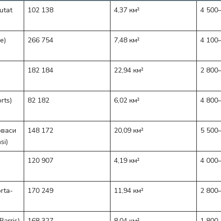
utat
102 138
4,37 км²
4 500
e)
266 754
7,48 км²
4 100
182 184
22,94 км²
2 800
rts)
82 182
6,02 км²
4 800
рваси
148 172
20,09 км²
5 500
si)
120 907
4,19 км²
4 000
rta-
170 249
11,94 км²
2 800
arris)
168 327
8,04 км²
1 800