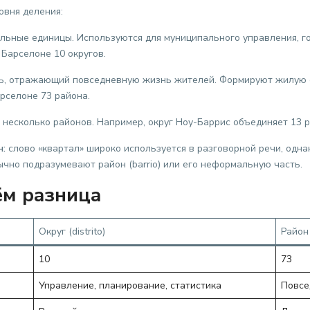
овня деления:
ьные единицы. Используются для муниципального управления, го
 Барселоне 10 округов.
, отражающий повседневную жизнь жителей. Формируют жилую с
арселоне 73 района.
 несколько районов. Например, округ Ноу-Баррис объединяет 13 
н:
слово «квартал» широко используется в разговорной речи, одна
ычно подразумевают район (barrio) или его неформальную часть.
ём разница
Округ (distrito)
Район 
10
73
Управление, планирование, статистика
Повсе