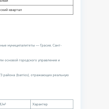
ьный
еский квартал
ьные муниципалитеты — Грасия, Сант-
ли основой городского управления и
73 района (barrios), отражающих реальную
€/м²
Характер