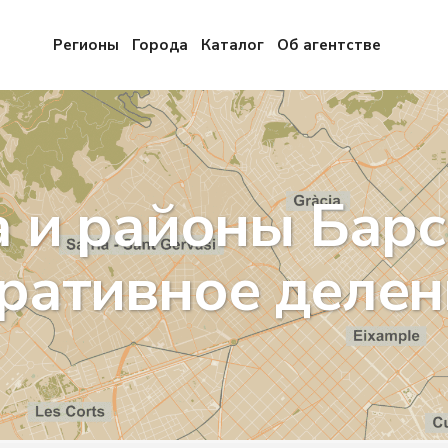
Регионы
Города
Каталог
Об агентстве
а и районы Барс
ративное делен