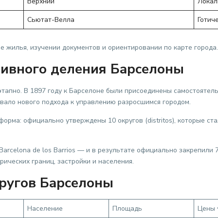
Верхний
Локал
Сьютат-Велла
Готич
е жилья, изучении документов и ориентировании по карте города.
ивного деления Барселоны
тапно. В 1897 году к Барселоне были присоединены самостоятел
бовало нового подхода к управлению разросшимся городом.
рма: официально утверждены 10 округов (distritos), которые ста
Barcelona de los Barrios — и в результате официально закрепили 
ических границ, застройки и населения.
кругов Барселоны
Население
Площадь
Цены 