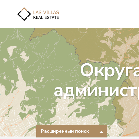
Округ
админист
Расширенный поиск