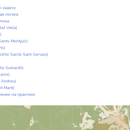
ю задачу
ая логика
елоны
at Vella)
)
ants-Montjuïc)
ts)
ito Sarrià-Sant Gervasi)
ta-Guinardó)
rris)
 Andreu)
t Martí)
ление на практике