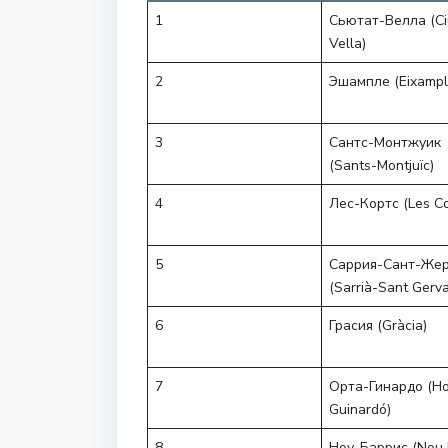
1
Сьютат-Велла (Ci
Vella)
2
Эшампле (Eixampl
3
Сантс-Монтжуик
(Sants-Montjuïc)
4
Лес-Кортс (Les Co
5
Саррия-Сант-Же
(Sarrià-Sant Gerva
6
Грасия (Gràcia)
7
Орта-Гинардо (Ho
Guinardó)
8
Ноу-Баррис (Nou B