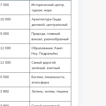
–7 000
Исторический центр,
туризм, море
–10 000
Архитектура Гауди,
деловой, центральный
–5 000
Природа, главный
вокзал, разнообразный
–12 000
Образование, Камп
Ноу, Педральбес
–12 000
Самый дорогой,
зелёный, элитный
–5 500
Богема, локальность,
атмосфера
–3 800
Зелень, холмы, тишина
–3 900
Самый доступный,