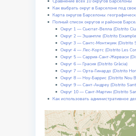
Сравнение всех 10 округов Барселоны
Как выбрать округ в Барселоне под сво
Карта округов Барселоны: географическ
Полный список округов и районов Барс
Округ 1 — Сьютат-Велла (Distrito Ciut
Округ 2 — Эшампле (Distrito Eixample
Округ 3 — Сантс-Монтжуик (Distrito S
Округ 4 — Лес-Кортс (Distrito Les Cor
Округ 5 — Саррия-Сант-Жерваси (Distr
Округ 6 — Грасия (Distrito Gràcia)
Округ 7 — Орта-Гинардо (Distrito Hor
Округ 8 — Ноу-Баррис (Distrito Nou Ba
Округ 9 — Сант-Андреу (Distrito Sant
Округ 10 — Сант-Мартин (Distrito San
Как использовать административное де