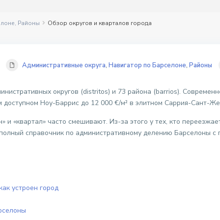
елоне
,
Районы
Обзор округов и кварталов города
Административные округа
,
Навигатор по Барселоне
,
Районы
истративных округов (distritos) и 73 района (barrios). Современ
ом доступном Ноу-Баррис до 12 000 €/м² в элитном Саррия-Сант-Же
н» и «квартал» часто смешивают. Из-за этого у тех, кто переезжа
— полный справочник по административному делению Барселоны с
как устроен город
рселоны