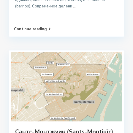
(barrios). Современное делени
...
Continue reading
Сантс-Монтжуик (Sants-Montjuïc)