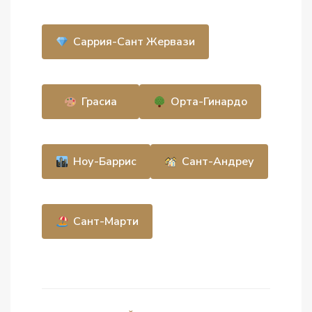
Саррия-Сант Жервази
Грасиа
Орта-Гинардо
Ноу-Баррис
Сант-Андреу
Сант-Марти