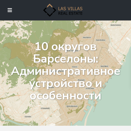
10 округов
Барселоны:
Административное
устройство и
особенности