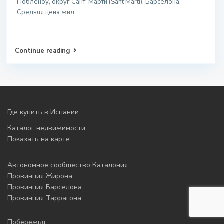
Побленоу, округ Сант-Марти (Sant Martí), Барселона.
Средняя цена жил
...
Continue reading
Где купить в Испании
Каталог недвижимости
Показать на карте
Автономное сообщество Каталония
Провинция Жирона
Провинция Барселона
Провинция Таррагона
Побережья