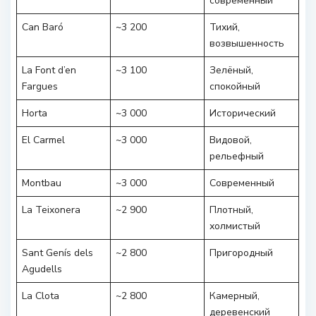
современный
Can Baró
~3 200
Тихий,
возвышенность
La Font d’en
~3 100
Зелёный,
Fargues
спокойный
Horta
~3 000
Исторический
El Carmel
~3 000
Видовой,
рельефный
Montbau
~3 000
Современный
La Teixonera
~2 900
Плотный,
холмистый
Sant Genís dels
~2 800
Пригородный
Agudells
La Clota
~2 800
Камерный,
деревенский