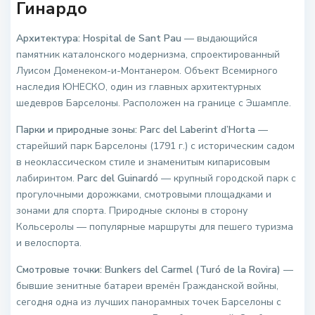
Гинардо
Архитектура:
Hospital de Sant Pau
— выдающийся
памятник каталонского модернизма, спроектированный
Луисом Доменеком-и-Монтанером. Объект Всемирного
наследия ЮНЕСКО, один из главных архитектурных
шедевров Барселоны. Расположен на границе с Эшампле.
Парки и природные зоны:
Parc del Laberint d’Horta
—
старейший парк Барселоны (1791 г.) с историческим садом
в неоклассическом стиле и знаменитым кипарисовым
лабиринтом.
Parc del Guinardó
— крупный городской парк с
прогулочными дорожками, смотровыми площадками и
зонами для спорта. Природные склоны в сторону
Кольсеролы — популярные маршруты для пешего туризма
и велоспорта.
Смотровые точки:
Bunkers del Carmel (Turó de la Rovira)
—
бывшие зенитные батареи времён Гражданской войны,
сегодня одна из лучших панорамных точек Барселоны с