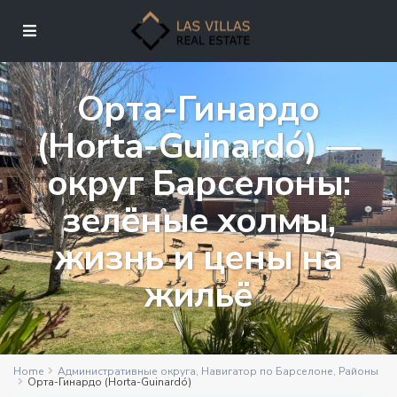
Орта-Гинардо
(Horta-Guinardó) —
округ Барселоны:
зелёные холмы,
жизнь и цены на
жильё
Home
Административные округа
,
Навигатор по Барселоне
,
Районы
Орта-Гинардо (Horta-Guinardó)