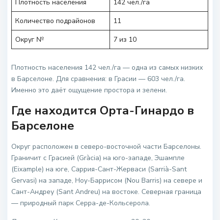
Плотность населения
142 чел./га
Количество подрайонов
11
Округ №
7 из 10
Плотность населения 142 чел./га — одна из самых низких
в Барселоне. Для сравнения: в Грасии — 603 чел./га.
Именно это даёт ощущение простора и зелени.
Где находится Орта-Гинардо в
Барселоне
Округ расположен в северо-восточной части Барселоны.
Граничит с Грасией (Gràcia) на юго-западе, Эшампле
(Eixample) на юге, Саррия-Сант-Жерваси (Sarrià-Sant
Gervasi) на западе, Ноу-Баррисом (Nou Barris) на севере и
Сант-Андреу (Sant Andreu) на востоке. Северная граница
— природный парк Серра-де-Кольсерола.