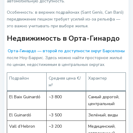
автомобильную доступность.
Особенность: в верхних подрайонах (Sant Genís, Can Baró)
передвижение пешком требует усилий из-за рельефа —
это важно учитывать при выборе жилья.
Недвижимость в Орта-Гинардо
Орта-Гинардо — второй по доступности округ Барселоны
после Ноу-Баррис. Здесь можно найти просторное жильё
по ценам, недостижимым в центральных округах.
Подрайон
Средняя цена €/
Характер
м²
El Baix Guinardó
~3 800
Самый дорогой,
центральный
El Guinardó
~3 500
Зелёный, виды
Vall d’Hebron
~3 200
Медицинский,