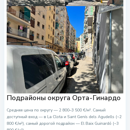
Подрайоны округа Орта-Гинардо
Средняя цена по округу — 2 800–3 500 €/м². Самый
доступный вход — в La Clota и Sant Genís dels Agudells (~2
800 €/м²), самый дорогой подрайон — El Baix Guinardó (~3