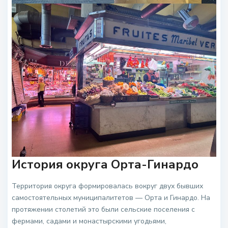
История округа Орта-Гинардо
Территория округа формировалась вокруг двух бывших
самостоятельных муниципалитетов — Орта и Гинардо. На
протяжении столетий это были сельские поселения с
фермами, садами и монастырскими угодьями,