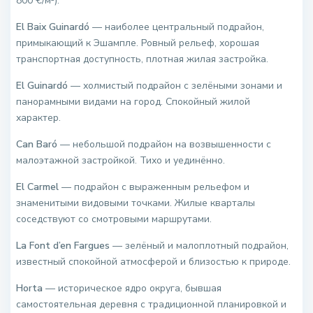
800 €/м²).
El Baix Guinardó
— наиболее центральный подрайон,
примыкающий к Эшампле. Ровный рельеф, хорошая
транспортная доступность, плотная жилая застройка.
El Guinardó
— холмистый подрайон с зелёными зонами и
панорамными видами на город. Спокойный жилой
характер.
Can Baró
— небольшой подрайон на возвышенности с
малоэтажной застройкой. Тихо и уединённо.
El Carmel
— подрайон с выраженным рельефом и
знаменитыми видовыми точками. Жилые кварталы
соседствуют со смотровыми маршрутами.
La Font d’en Fargues
— зелёный и малоплотный подрайон,
известный спокойной атмосферой и близостью к природе.
Horta
— историческое ядро округа, бывшая
самостоятельная деревня с традиционной планировкой и