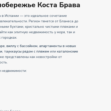
обережье Коста Брава
 в Испании — это идеальное сочетание
влекательности. Регион тянется от Бланеса до
сными бухтами, кристально чистыми пляжами и
йти как элитную недвижимость у моря, так и
 городках.
оре
,
виллу с бассейном
,
апартаменты в новых
ми
,
таунхаусы рядом с пляжем
или
каталонские
же представлены как новостройки от
ость.
и недвижимости: