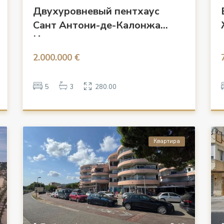
Двухуровневый пентхаус
Сант Антони-де-Калонжа
Испания
2.000.000 €
5
3
280.00
Квартира