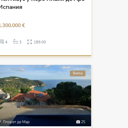
Испания
1.300.000 €
4
3
189.00
Вилла
Ллорет де Мар
25