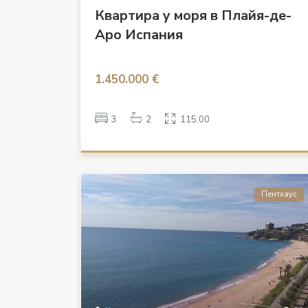
Квартира у моря в Плайя-де-
Аро Испания
1.450.000 €
3
2
115.00
Пентхаус