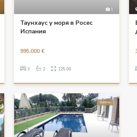
1
Таунхаус у моря в Росес
Испания
995.000 €
3
2
225.00
Вилла