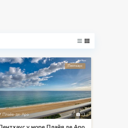
Пентхаус
Плайя-де-Аро
13
Пентхаус у море Плайя де Аро