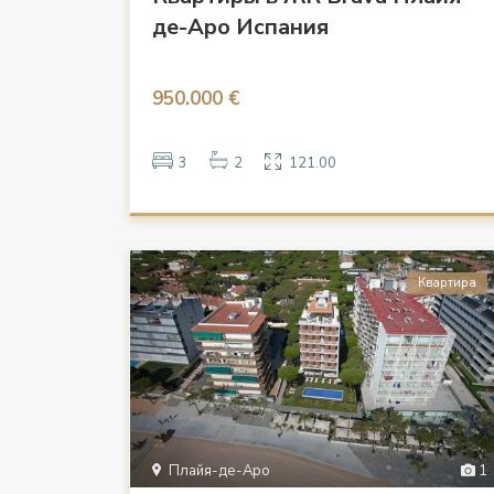
де-Аро Испания
950.000 €
3
2
121.00
Квартира
Плайя-де-Аро
1