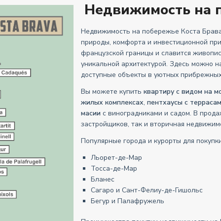
Недвижимость на п
Недвижимость на побережье Коста Брава
природы, комфорта и инвестиционной при
французской границы и славится живопи
уникальной архитектурой. Здесь можно на
доступные объекты в уютных прибрежных
Вы можете купить
квартиру с видом на м
жилых комплексах
,
пентхаусы с терраса
масии
с виноградниками и садом. В прода
застройщиков, так и вторичная недвижим
Популярные города и курорты для покупк
Льорет-де-Мар
Тосса-де-Мар
Бланес
Сагаро и Сант-Фелиу-де-Гишольс
Бегур и Палафружель