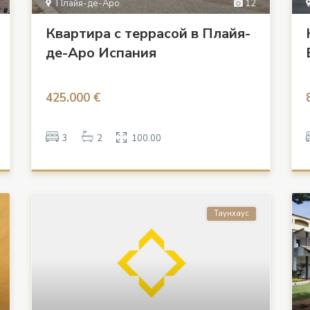
Плайя-де-Аро
12
Квартира с террасой в Плайя-
де-Аро Испания
425.000 €
3
2
100.00
Таунхаус