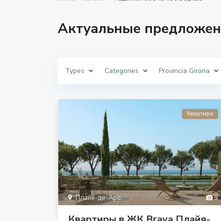
Актуальные предложен
Types
Categories
Provincia Girona
Квартира
Плайя-де-Аро
9
Квартиры в ЖК Brava Плайя-