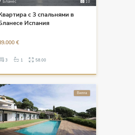
Бланес
10
Квартира с 3 спальнями в
Бланесе Испания
89.000 €
3
1
58.00
Вилла