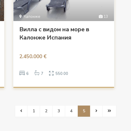
Калонже
13
Вилла с видом на море в
Калонже Испания
2.450.000 €
6
7
550.00
1
2
3
4
5