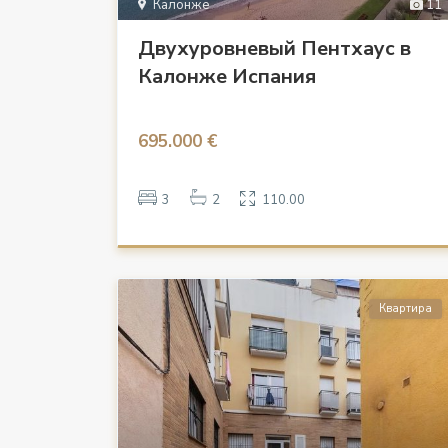
Калонже
11
Двухуровневый Пентхаус в
Калонже Испания
695.000 €
3
2
110.00
Квартира