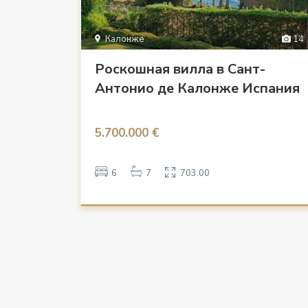
Калонже
14
Роскошная вилла в Сант-
Антонио де Калонже Испания
5.700.000 €
6
7
703.00