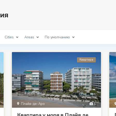
ия
Cities
Areas
По умолчанию
Квартира
Плайя-де-Аро
6
Квартира у моря в Плайя де