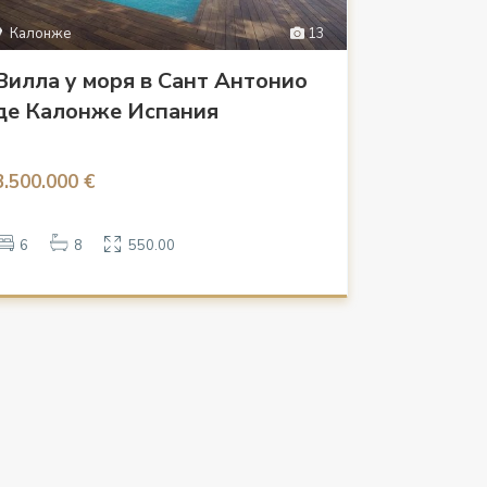
Калонже
13
Вилла у моря в Сант Антонио
де Калонже Испания
3.500.000 €
6
8
550.00