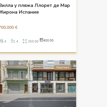
Вилла у пляжа Ллорет де Мар
Жирона Испания
700.000 €
400.00
4
4
350.00
Квартира