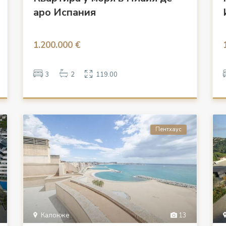
аро Испания
1.200.000 €
3
2
119.00
Пентхаус
Калонже
13