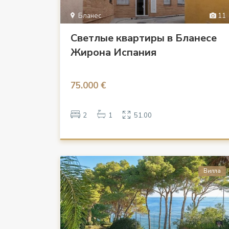
Бланес
11
Светлые квартиры в Бланесе
Жирона Испания
75.000 €
2
1
51.00
Вилла