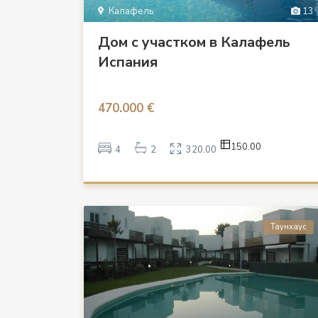
Калафель
13
Дом с участком в Калафель
Испания
470.000 €
150.00
4
2
320.00
Таунхаус