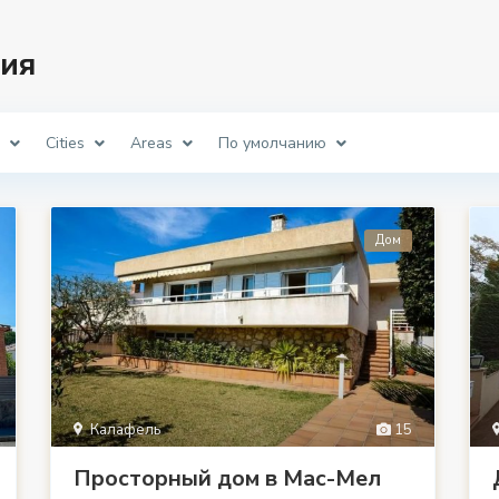
ия
Cities
Areas
По умолчанию
Дом
Калафель
15
Просторный дом в Мас-Мел