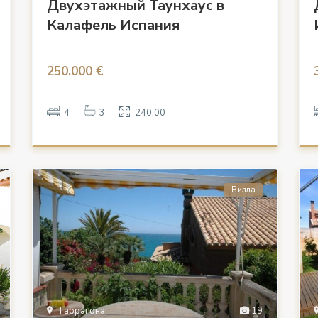
Двухэтажный Таунхаус в
Калафель Испания
250.000 €
4
3
240.00
Вилла
Таррагона
19