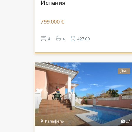
Испания
799.000 €
4
4
427.00
Дом
Калафель
17