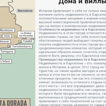
Дома и виллы
Испания привлекает к себе не только св
желание купить недвижимость в Барселон
положительными эмоциями и жарким клим
высокой инвестиционной привлекательно
цен на жилую и коммерческую недвижимо
Особенности недвижимости в Барселоне
Недвижимость в этом городе отличается 
регионами страны, но они себя полность
обеспеченных людей выбирают покупку н
покупке недвижимости в этом городе вы
средиземноморским климатом, который от
идеальным образом можно сочетать отдых
можете быть уверены, что Барселона смо
Преимущества недвижимости в Барсело
Недвижимость в Барселоне – это, пожалуй
жилья в Испании, в целом. Этот город не
туристов, но также крайне выгоден в кач
жилье в этом месте вы не сможете, но е
отличные проценты, так как его стоимост
климат, возможность отличного отдыха н
этого места – это все оправдывает даже 
недвижимости можно найти, как современ
которого были продуманы все нюансы, так
выполненных в традиционной испанской ст
привлекают к себе покупателей за счет у
самом сердце города, недалеко от самых