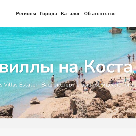
Регионы
Города
Каталог
Об агентстве
 виллы на Коста
s Villas Estate – Ваш эксперт в выборе идеального 