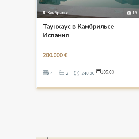
Камбрильс
19
Таунхаус в Камбрильсе
Испания
280.000 €
105.00
4
2
240.00