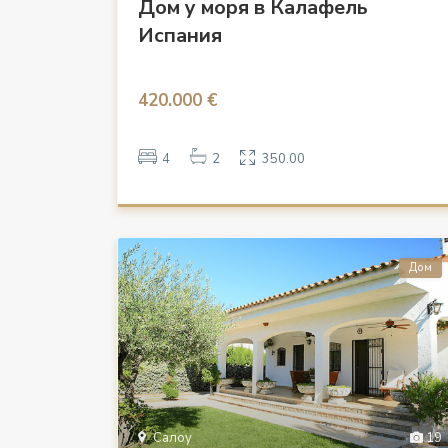
Дом у моря в Калафель
Испания
420.000 €
4
2
350.00
Дом
Салоу
19