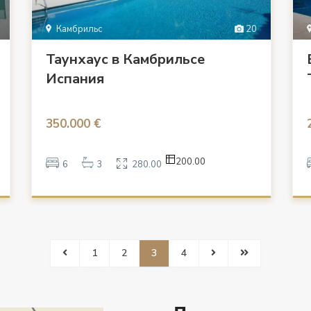
Камбрильс
20
Таунхаус в Камбрильсе
Испания
350.000 €
200.00
6
3
280.00
1
2
3
4