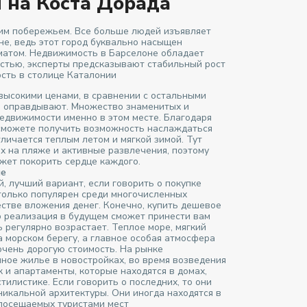
 на Коста Дорада
оим побережьем. Все больше людей изъявляет
е, ведь этот город буквально насыщен
атом. Недвижимость в Барселоне обладает
стью, эксперты предсказывают стабильный рост
сть в столице Каталонии
высокими ценами, в сравнении с остальными
ю оправдывают. Множество знаменитых и
едвижимости именно в этом месте. Благодаря
 сможете получить возможность наслаждаться
личается теплым летом и мягкой зимой. Тут
 на пляже и активные развлечения, поэтому
жет покорить сердце каждого.
не
, лучший вариант, если говорить о покупке
 только популярен среди многочисленных
естве вложения денег. Конечно, купить дешевое
го реализация в будущем сможет принести вам
ь регулярно возрастает. Теплое море, мягкий
а морском берегу, а главное особая атмосфера
очень дорогую стоимость. На рынке
ное жилье в новостройках, во время возведения
 и апартаменты, которые находятся в домах,
илистике. Если говорить о последних, то они
никальной архитектуры. Они иногда находятся в
 посещаемых туристами мест