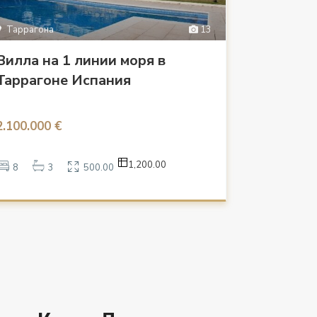
Таррагона
13
Вилла на 1 линии моря в
Таррагоне Испания
2.100.000 €
1,200.00
8
3
500.00