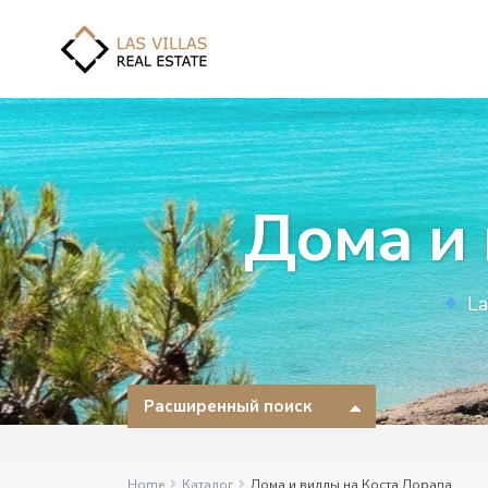
Дома и
La
Расширенный поиск
Home
Каталог
Дома и виллы на Коста Дорада