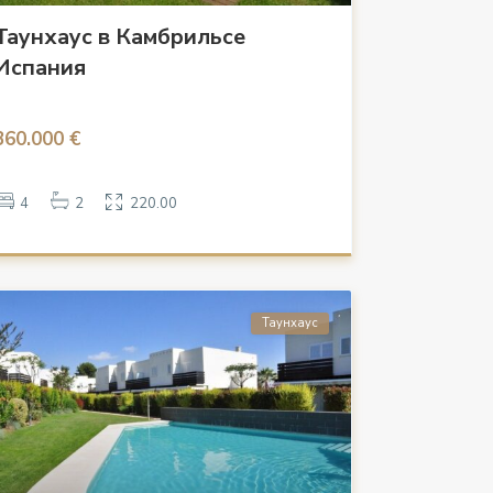
Таунхаус в Камбрильсе
Испания
360.000 €
4
2
220.00
Таунхаус