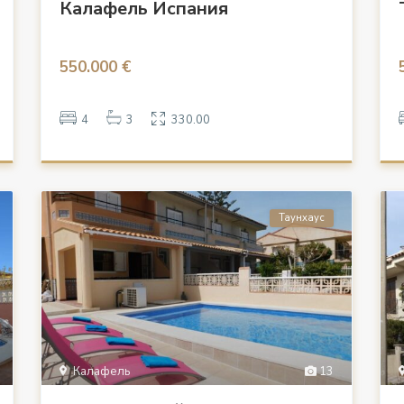
Калафель Испания
550.000 €
4
3
330.00
Таунхаус
Калафель
13