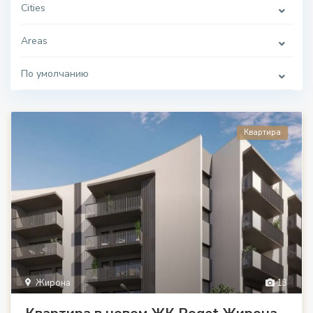
Cities
Areas
По умолчанию
Квартира
Жирона
13