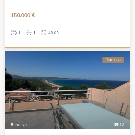
150.000 €
1
1
48.00
Пентхаус
Бегур
12