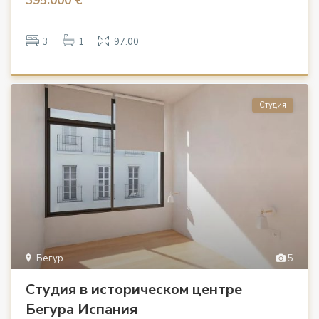
395.000 €
3
1
97.00
Студия
Бегур
5
Студия в историческом центре
Бегура Испания