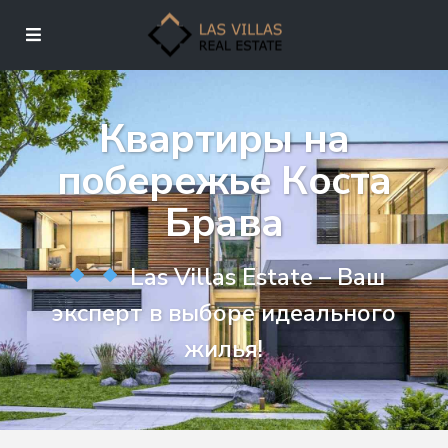
Квартиры на
побережье Коста
Брава
Las Villas Estate – Ваш
эксперт в выборе идеального
жилья!