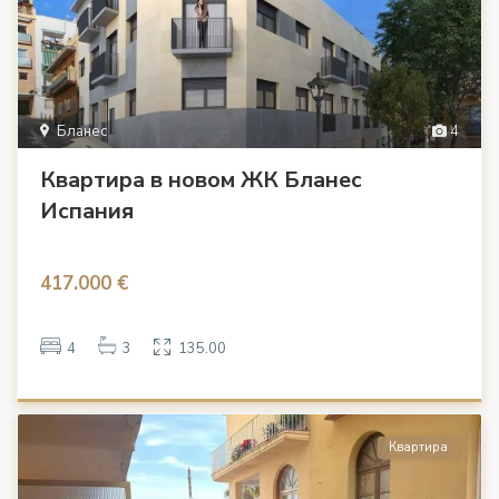
Бланес
4
Квартира в новом ЖК Бланес
Испания
417.000 €
4
3
135.00
Квартира