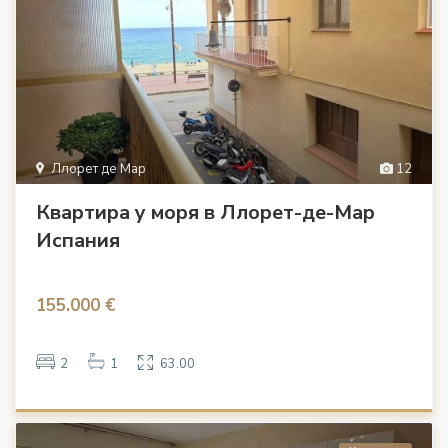
Ллорет де Мар
12
Квартира у моря в Ллорет-де-Мар
Испания
155.000 €
2
1
63.00