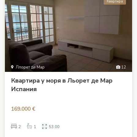
Квартира
Ллорет де Мар
12
Квартира у моря в Льорет де Мар
Испания
169.000 €
2
1
53.00