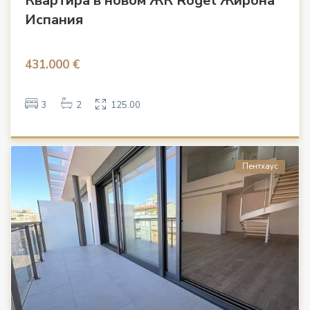
Квартира в новом ЖК Roget Жирона
Испания
431.000 €
3
2
125.00
Пентхаус