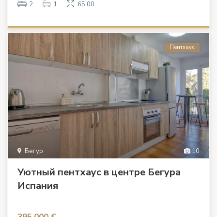
2
1
65.00
Пентхаус
Бегур
10
Уютный пентхаус в центре Бегура
Испания