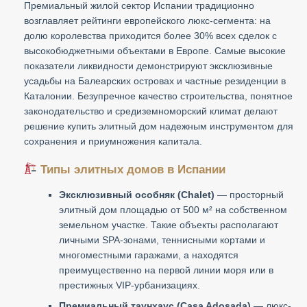
Премиальный жилой сектор Испании традиционно
возглавляет рейтинги европейского люкс-сегмента: на
долю королевства приходится более 30% всех сделок с
высокобюджетными объектами в Европе. Самые высокие
показатели ликвидности демонстрируют эксклюзивные
усадьбы на Балеарских островах и частные резиденции в
Каталонии. Безупречное качество строительства, понятное
законодательство и средиземноморский климат делают
решение купить элитный дом надежным инструментом для
сохранения и приумножения капитала.
Типы элитных домов в Испании
Эксклюзивный особняк (Chalet)
— просторный
элитный дом площадью от 500 м² на собственном
земельном участке. Такие объекты располагают
личными SPA-зонами, теннисными кортами и
многоместными гаражами, а находятся
преимущественно на первой линии моря или в
престижных VIP-урбанизациях.
Премиальный таунхаус (Casa Adosada)
— люкс-