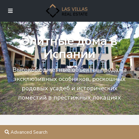
Элитные дома в
Испании
Высокобюджетные объекты: продажа
эксклюзивных особняков, роскошных
родовых усадеб и исторических
поместий в престижных локациях
Advanced Search