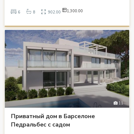
1,300.00
6
8
902.00
11
Приватный дом в Барселоне
Педральбес с садом