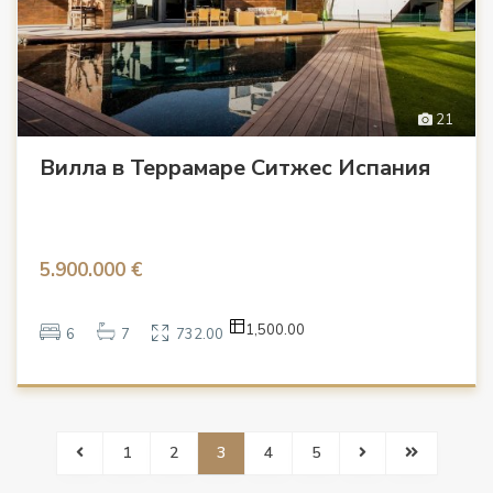
21
Вилла в Террамаре Ситжес Испания
5.900.000 €
1,500.00
6
7
732.00
1
2
3
4
5