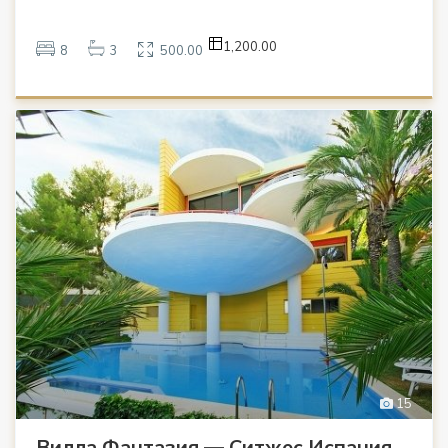
1,200.00
8
3
500.00
15
Вилла Фантазия — Ситжес Испания