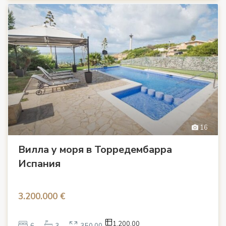
16
Вилла у моря в Торредембарра
Испания
3.200.000 €
1,200.00
6
3
350.00