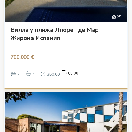
25
Вилла у пляжа Ллорет де Мар
Жирона Испания
700.000 €
400.00
4
4
350.00