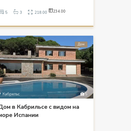
234.00
5
3
218.00
Дом
Кабрильс
5
Дом в Кабрильсе с видом на
море Испании