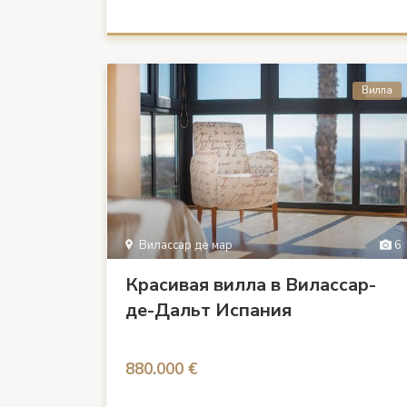
Вилла
Вилассар де мар
6
Красивая вилла в Вилассар-
де-Дальт Испания
880.000 €