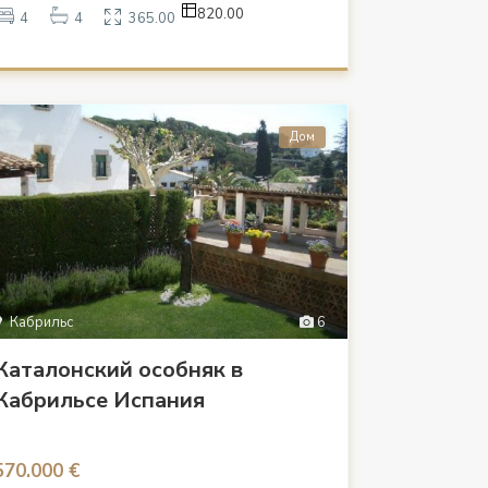
820.00
4
4
365.00
Дом
Кабрильс
6
Каталонский особняк в
Кабрильсе Испания
570.000 €