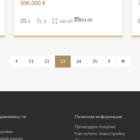
695.000 €
804.00
6
4
440.00
21
22
23
24
25
едвижимости
Полезная информация
Процедура покупки
тройки
Как купить новостройку
чный рынок