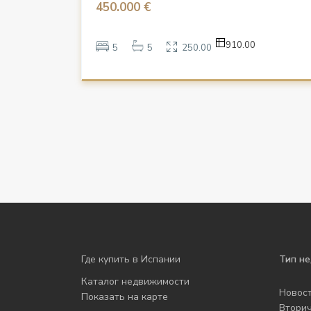
450.000 €
910.00
5
5
250.00
Где купить в Испании
Тип н
Каталог недвижимости
Новос
Показать на карте
Втори