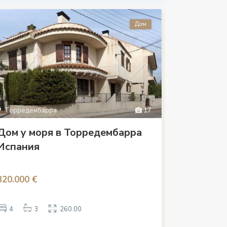
Дом
Торредембарра
17
Дом у моря в Торредембарра
Испания
320.000 €
4
3
260.00