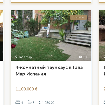
Таунхаус
Гава Мар
18
4-комнатный таунхаус в Гава
Мар Испания
1.100.000 €
4
3
250.00