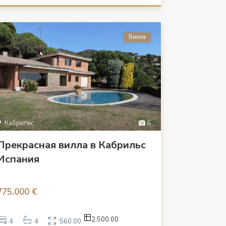
Вилла
Кабрильс
6
Прекрасная вилла в Кабрильс
Испания
775.000 €
2,500.00
4
4
560.00