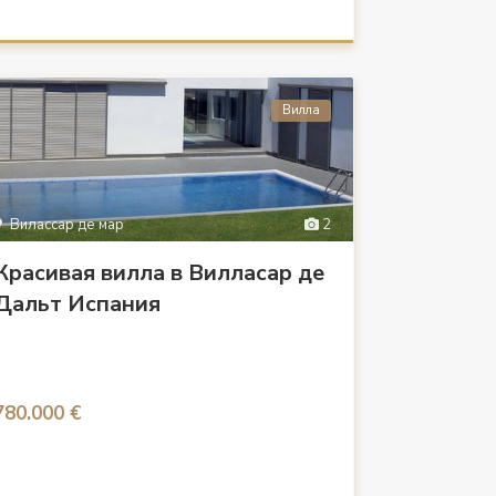
Вилла
Вилассар де мар
2
Красивая вилла в Вилласар де
Дальт Испания
780.000 €