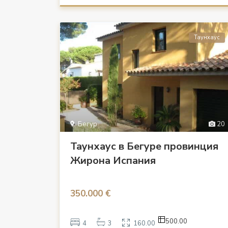
Таунхаус
Бегур
20
Таунхаус в Бегуре провинция
Жирона Испания
350.000 €
500.00
4
3
160.00