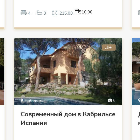
510.00
4
3
215.00
Дом
Кабрильс
6
Современный дом в Кабрильсе
Испания