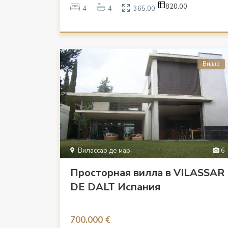
820.00
4
4
365.00
Вилла
Вилассар де мар
6
Просторная вилла в VILASSAR
DE DALT Испания
700.000 €