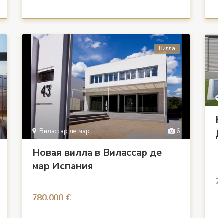
Вилла
Вилассар де мар
6
Новая вилла в Вилассар де
мар Испания
780.000 €