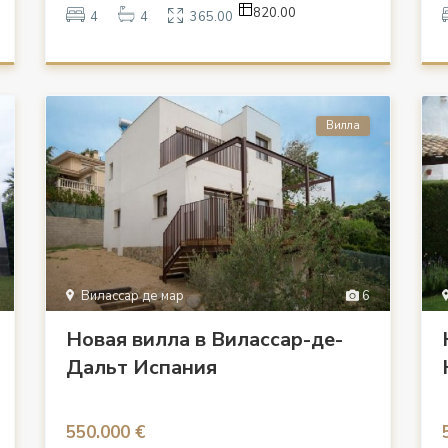
820.00
4
4
365.00
Вилла
Вилассар де мар
6
Новая вилла в Вилассар-де-
Дальт Испания
550.000 €