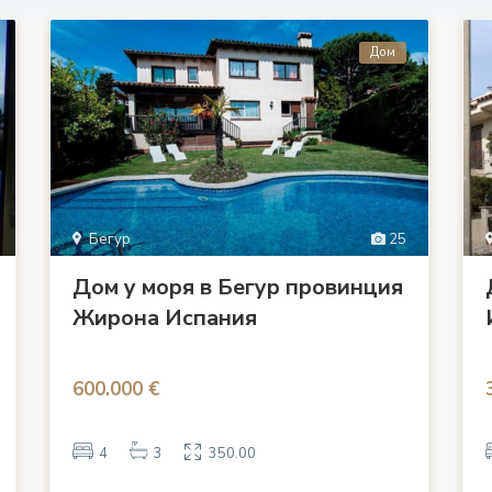
Дом
Бегур
25
Дом у моря в Бегур провинция
Жирона Испания
600.000 €
4
3
350.00