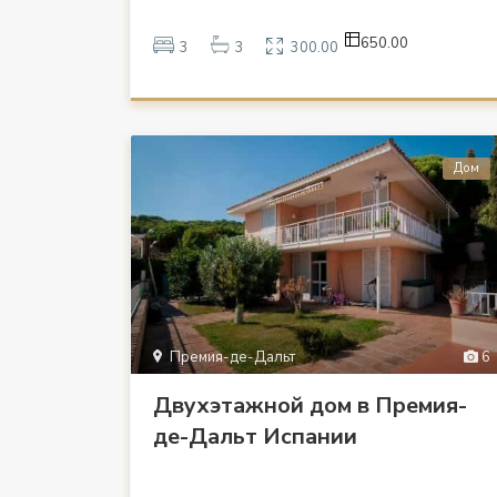
650.00
3
3
300.00
Дом
Премия-де-Дальт
6
Двухэтажной дом в Премия-
де-Дальт Испании