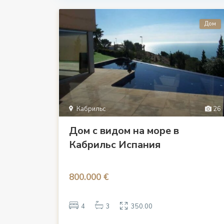
Дом
Кабрильс
26
Дом с видом на море в
Кабрильс Испания
800.000 €
4
3
350.00