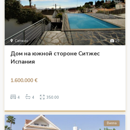
Ситжес
15
Дом на южной стороне Ситжес
Испания
1.600.000 €
4
4
350.00
Вилла