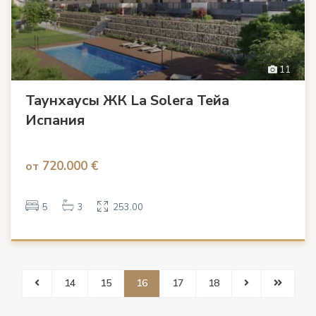
11
Таунхаусы ЖК La Solera Тейа
Испания
720.000 €
от
5
3
253.00
14
15
16
17
18