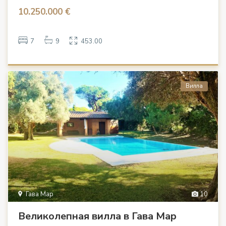
10.250.000 €
7
9
453.00
Вилла
Гава Мар
10
Великолепная вилла в Гава Мар