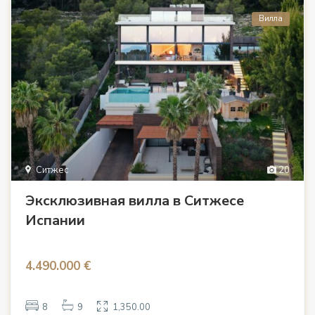
Вилла
Ситжес
20
Эксклюзивная вилла в Ситжесе
Испании
4.490.000 €
8
9
1,350.00