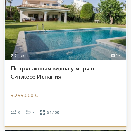
Ситжес
17
Потрясающая вилла у моря в
Ситжесе Испания
3.795.000 €
6
7
647.00