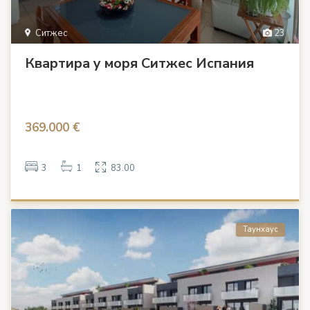
Ситжес
23
Квартира у моря Ситжес Испания
369.000 €
3
1
83.00
Таунхаус