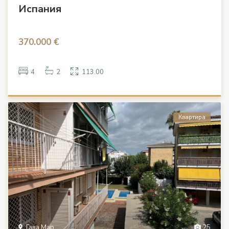
Испания
370.000 €
4
2
113.00
Квартира
Гава Мар
25