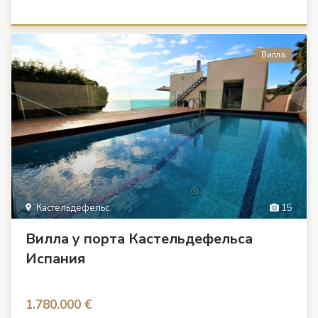
Вилла
Кастельдефельс
15
Вилла у порта Кастельдефельса
Испания
1.780.000 €