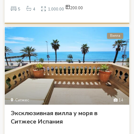
200.00
5
4
1,000.00
Вилла
Ситжес
14
Эксклюзивная вилла у моря в
Ситжесе Испания