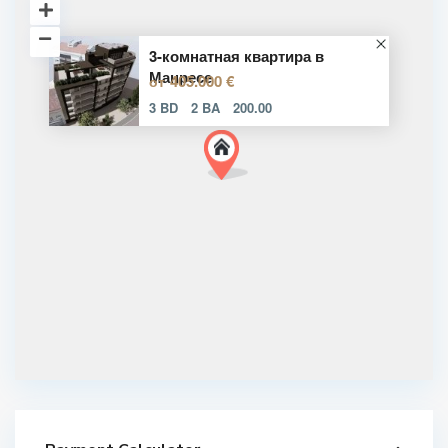
3-комнатная квартира в
Манресе
405.000 €
от
3 BD
2 BA
200.00