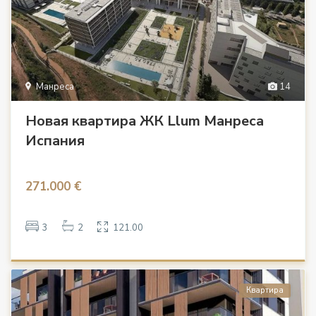
Манреса
14
Новая квартира ЖК Llum Манреса
Испания
271.000 €
3
2
121.00
Квартира