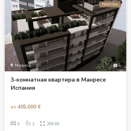
Квартира
Манреса
5
3-комнатная квартира в Манресе
Испания
405.000 €
от
3
2
200.00