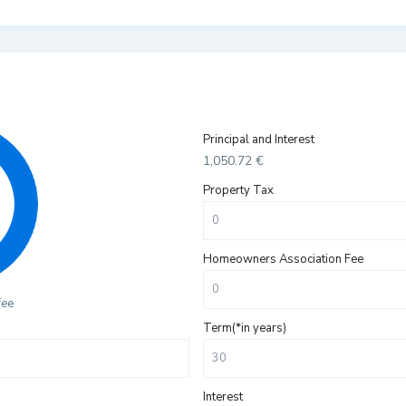
Principal and Interest
1,050.72
€
Property Tax
Homeowners Association Fee
fee
Term(*in years)
Interest