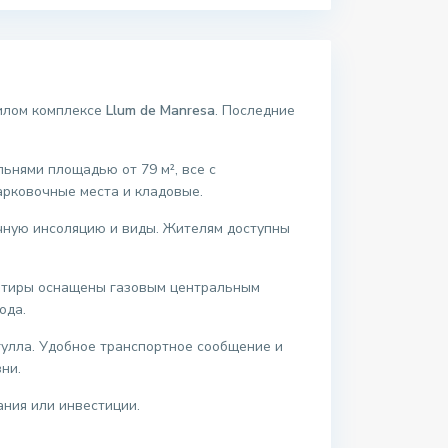
жилом комплексе
Llum de Manresa
. Последние
льнями площадью от 79 м², все с
арковочные места и кладовые.
ичную инсоляцию и виды. Жителям доступны
артиры оснащены газовым центральным
ода.
гулла. Удобное транспортное сообщение и
ни.
ния или инвестиции.