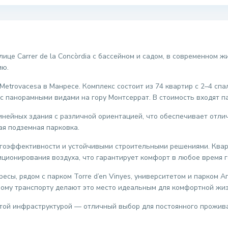
лице Carrer de la Concòrdia с бассейном и садом, в современном 
ию.
etrovacesa в Манресе. Комплекс состоит из 74 квартир с 2–4 спа
с панорамными видами на гору Монтсеррат. В стоимость входят п
инейных здания с различной ориентацией, что обеспечивает отл
ая подземная парковка.
ргоэффективности и устойчивыми строительными решениями. Кв
ционирования воздуха, что гарантирует комфорт в любое время г
сы, рядом с парком Torre d’en Vinyes, университетом и парком А
ному транспорту делают это место идеальным для комфортной жиз
той инфраструктурой — отличный выбор для постоянного прожива