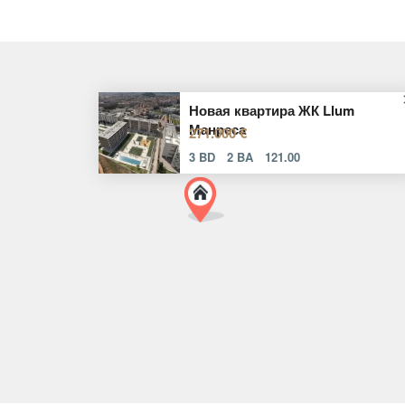
Новая квартира ЖК Llum
Манреса
271.000 €
3 BD
2 BA
121.00