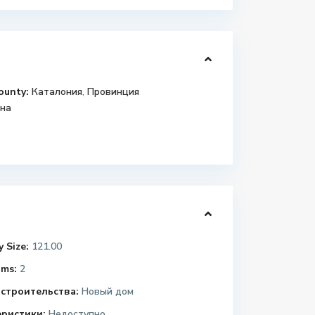
ounty:
Каталония
,
Провинция
на
 Size:
121.00
ms:
2
строительства:
Новый дом
еристики:
Недоступно