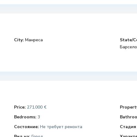
City:
Манреса
State/C
Барсело
Price:
271.000 €
Property
Bedrooms:
3
Bathroo
Состояние:
Не требует ремонта
Стадия 
Вид на:
Город
Характ