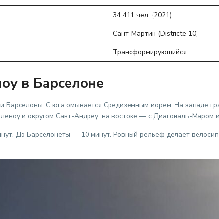
34 411 чел. (2021)
Сант-Мартин (Districte 10)
Трансформирующийся
ноу в Барселоне
 Барселоны. С юга омывается Средиземным морем. На западе грани
бленоу и округом Сант-Андреу, на востоке — с Диагональ-Маром 
инут. До Барселонеты — 10 минут. Ровный рельеф делает велоси