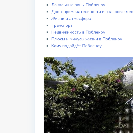
Локальные зоны Побленоу
Достопримечательности и знаковые мес
Жизнь и атмосфера
Транспорт
Недвижимость в Побленоу
Плюсы и минусы жизни в Побленоу
Кому подойдёт Побленоу