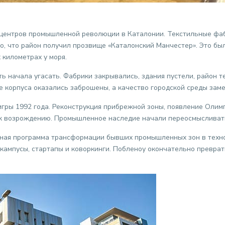
х центров промышленной революции в Каталонии. Текстильные фаб
о, что район получил прозвище «Каталонский Манчестер». Это бы
 километрах у моря.
 начала угасать. Фабрики закрывались, здания пустели, район т
е корпуса оказались заброшены, а качество городской среды заме
ры 1992 года. Реконструкция прибрежной зоны, появление Олим
к возрождению. Промышленное наследие начали переосмысливать,
ная программа трансформации бывших промышленных зон в техно
ампусы, стартапы и коворкинги. Побленоу окончательно преврати