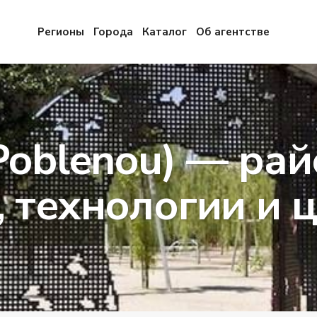
Регионы
Города
Каталог
Об агентстве
Poblenou) — ра
, технологии и 