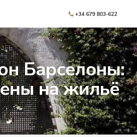
+34 679 803-622
йон Барселоны:
цены на жильё