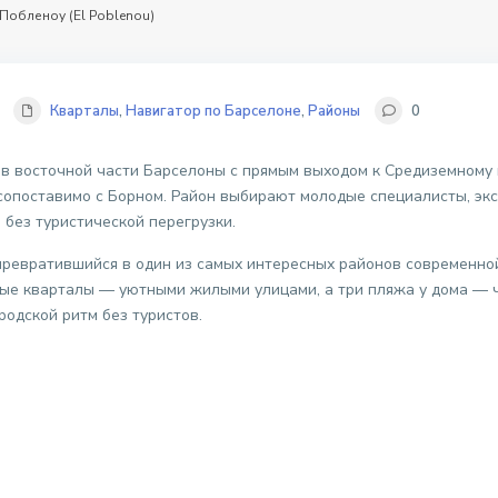
Побленоу (El Poblenou)
Кварталы
,
Навигатор по Барселоне
,
Районы
0
в восточной части Барселоны с прямым выходом к Средиземному 
 сопоставимо с Борном. Район выбирают молодые специалисты, эк
 без туристической перегрузки.
превратившийся в один из самых интересных районов современн
ые кварталы — уютными жилыми улицами, а три пляжа у дома — ч
родской ритм без туристов.