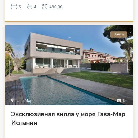
6
4
490.00
Вилла
Гава Мар
13
Эксклюзивная вилла у моря Гава-Мар
Испания