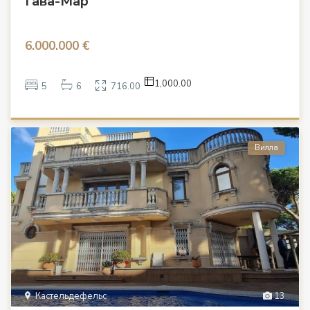
Гава-Мар
6.000.000 €
1,000.00
5
6
716.00
Вилла
Кастельдефельс
13