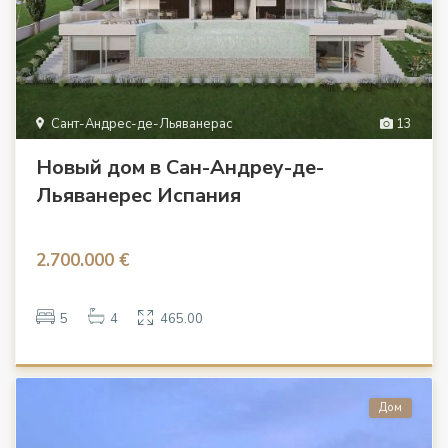
Сант-Андрес-де-Льяванерас
13
Новый дом в Сан-Андреу-де-
Льяванерес Испания
2.700.000 €
5
4
465.00
Дом