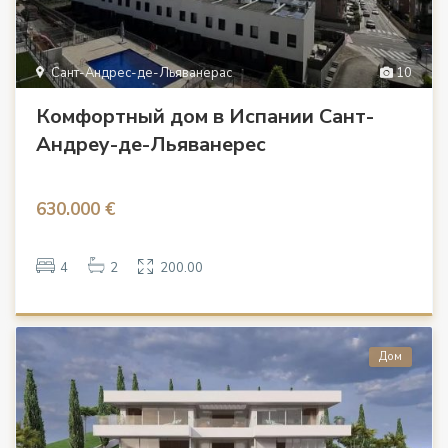
Сант-Андрес-де-Льяванерас
10
Комфортный дом в Испании Сант-
Андреу-де-Льяванерес
630.000 €
4
2
200.00
Дом