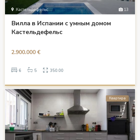
Кастельдефельс
13
Вилла в Испании с умным домом
Кастельдефельс
2.900.000 €
6
5
350.00
Квартира