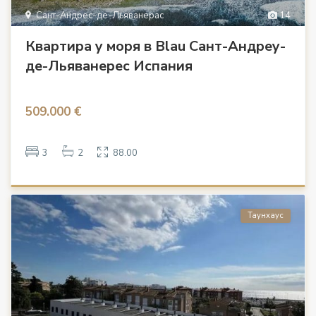
Сант-Андрес-де-Льяванерас
14
Квартира у моря в Blau Сант-Андреу-
де-Льяванерес Испания
509.000 €
3
2
88.00
Таунхаус