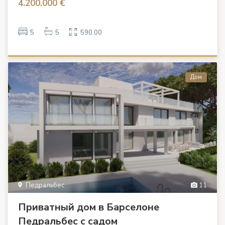
4.200.000 €
5
5
590.00
Дом
Педральбес
11
Приватный дом в Барселоне
Педральбес с садом