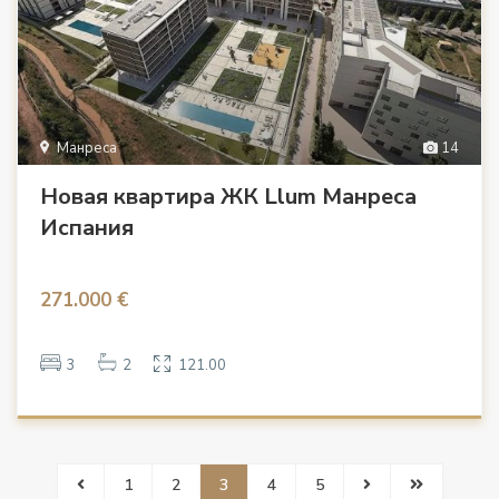
Манреса
14
Новая квартира ЖК Llum Манреса
Испания
271.000 €
3
2
121.00
1
2
3
4
5