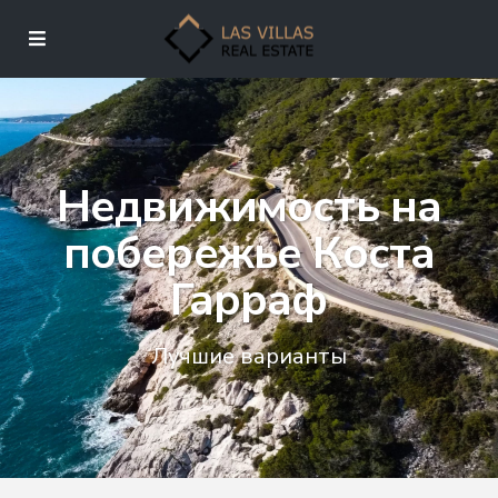
Недвижимость на
побережье Коста
Гарраф
Лучшие варианты