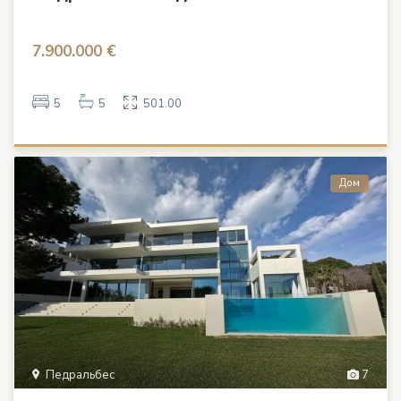
7.900.000 €
5
5
501.00
Дом
Педральбес
7