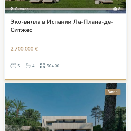
Ситжес
8
Эко-вилла в Испании Ла-Плана-де-
Ситжес
2.700.000 €
5
4
504.00
Вилла