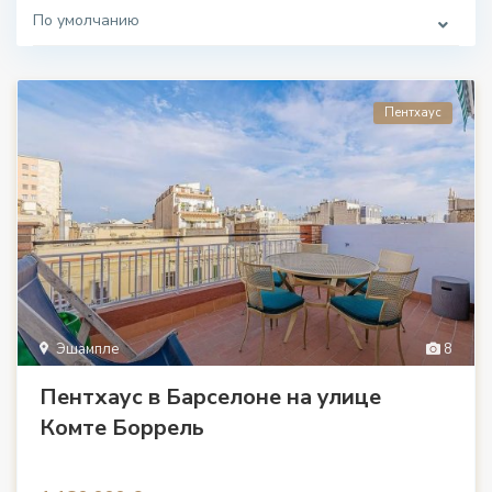
По умолчанию
Пентхаус
Эшампле
8
Пентхаус в Барселоне на улице
Комте Боррель