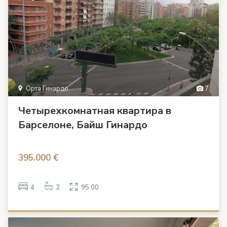
Орта Гинардо
7
Четырехкомнатная квартира в
Барселоне, Байш Гинардо
395.000 €
4
2
95.00