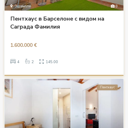
Эшампле
8
Пентхаус в Барселоне с видом на
Саграда Фамилия
1.600.000 €
4
2
145.00
Пентхаус