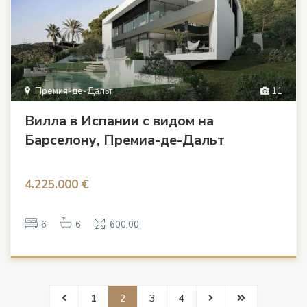
Премия-де-Дальт
11
Вилла в Испании с видом на
Барселону, Премиа-де-Дальт
4.225.000 €
6
6
600.00
1
2
3
4