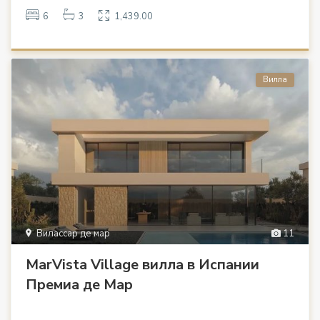
6
3
1,439.00
Вилла
Вилассар де мар
11
MarVista Village вилла в Испании
Премиа де Мар