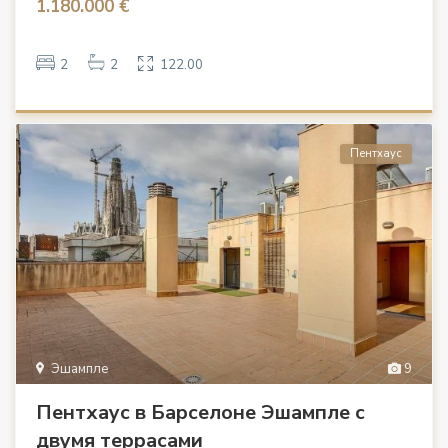
1.180.000 €
2
2
122.00
Пентхаус
Эшампле
9
Пентхаус в Барселоне Эшампле с
двумя террасами