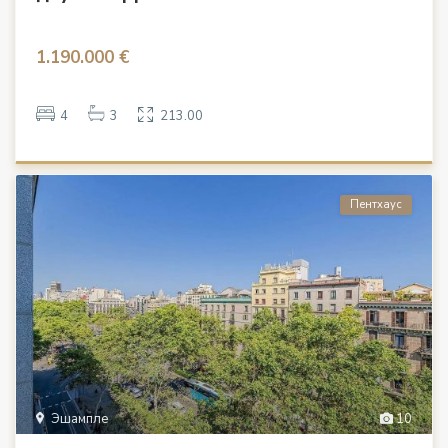
1.190.000 €
4
3
213.00
Пентхаус
Эшампле
10