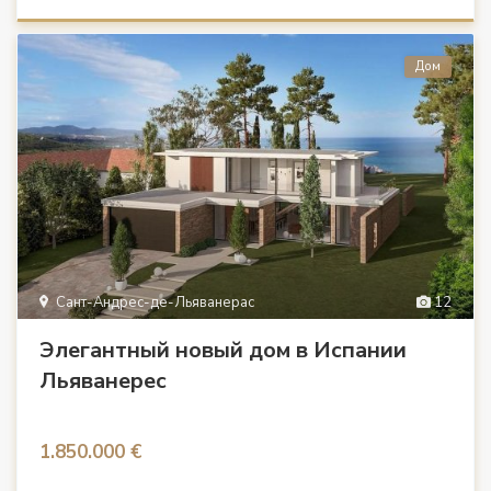
Дом
Сант-Андрес-де-Льяванерас
12
Элегантный новый дом в Испании
Льяванерес
1.850.000 €