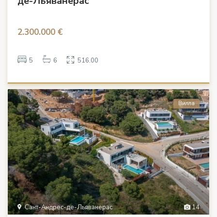
де-Льяванерас
2.300.000 €
5
6
516.00
Вилла
Сант-Андрес-де-Льяванерас
14