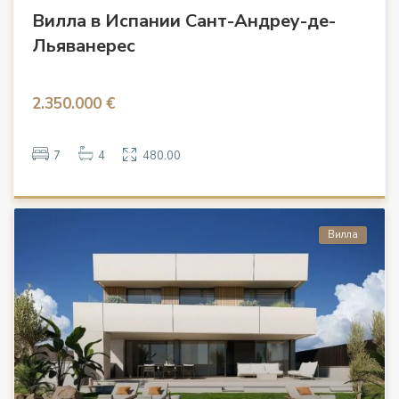
Вилла в Испании Сант-Андреу-де-
Льяванерес
2.350.000 €
7
4
480.00
Вилла