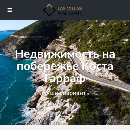
Недвижимость на
побережье Коста
Гарраф
Лучшие варианты