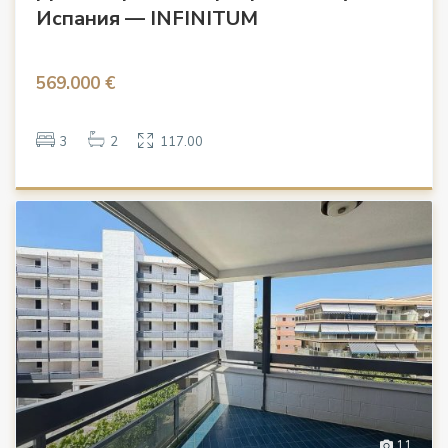
Испания — INFINITUM
569.000 €
3
2
117.00
11