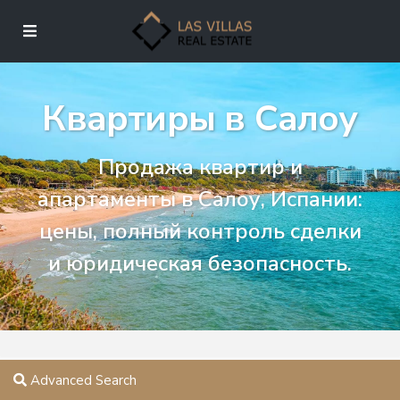
Квартиры в Салоу
Продажа квартир и
апартаменты в Салоу, Испании:
цены, полный контроль сделки
и юридическая безопасность.
Advanced Search