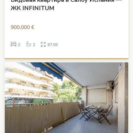
ЖК INFINITUM
900.000 €
2
2
87.00