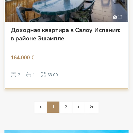
12
Доходная квартира в Салоу Испания:
в районе Эшампле
164.000 €
2
1
63.00
1
2