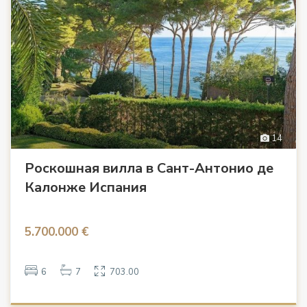
14
Роскошная вилла в Сант-Антонио де
Калонже Испания
5.700.000 €
6
7
703.00