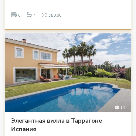
6
4
350.00
14
Элегантная вилла в Таррагоне
Испания