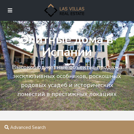
Элитные дома в
Испании
Высокобюджетные объекты: продажа
эксклюзивных особняков, роскошных
родовых усадеб и исторических
поместий в престижных локациях
Advanced Search