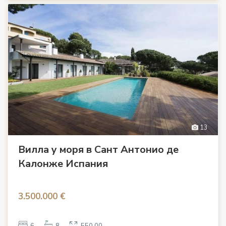
13
Вилла у моря в Сант Антонио де
Калонже Испания
3.500.000 €
6
8
550.00