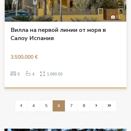
11
Вилла на первой линии от моря в
Салоу Испания
3.500.000 €
5
4
1,080.00
4
5
6
7
8