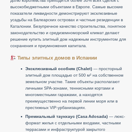
долю королевства приходится более 30% всех сделок с
высокобюджетными объектами в Европе. Самые высокие
показатели ликвидности демонстрируют эксклюзивные
усадьбы на Балеарских островах и частные резиденции в
Каталонии. Безупречное качество строительства, понятное
законодательство и средиземноморский климат делают
решение купить элитный дом надежным инструментом для
сохранения и приумножения капитала.
Типы элитных домов в Испании
Эксклюзивный особняк (Chalet)
— просторный
элитный дом площадью от 500 м² на собственном
земельном участке. Такие объекты располагают
личными SPA-зонами, теннисными кортами и
многоместными гаражами, а находятся
преимущественно на первой линии моря или в
престижных VIP-урбанизациях.
Премиальный таунхаус (Casa Adosada)
— люкс-
формат жилья с отдельными входами, частными
террасами и инфраструктурой закрытого