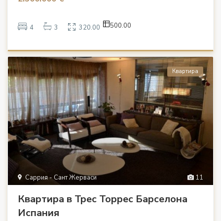
500.00
4
3
320.00
Квартира
Саррия - Сант Жерваси
11
Квартира в Трес Торрес Барселона
Испания