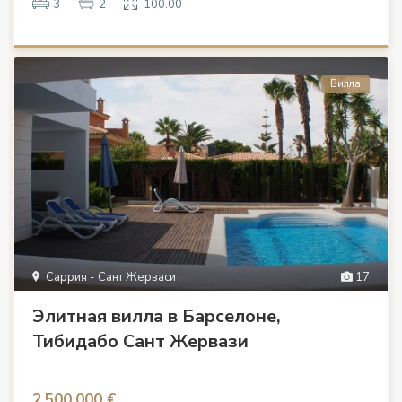
3
2
100.00
Вилла
Саррия - Сант Жерваси
17
Элитная вилла в Барселоне,
Тибидабо Сант Жервази
2.500.000 €