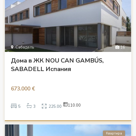
Сабадель
16
Дома в ЖК NOU CAN GAMBÚS,
SABADELL Испания
673.000 €
110.00
5
3
225.00
Квартира