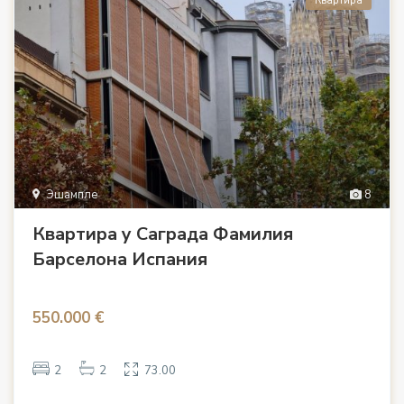
Квартира
Эшампле
8
Квартира у Саграда Фамилия
Барселона Испания
550.000 €
2
2
73.00