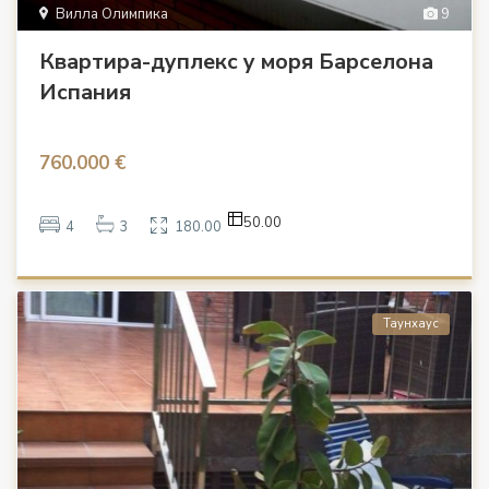
Вилла Олимпика
9
Квартира-дуплекс у моря Барселона
Испания
760.000 €
50.00
4
3
180.00
Таунхаус