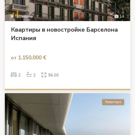
Эшампле
14
Квартиры в новостройке Барселона
Испания
1.150.000 €
от
2
2
96.00
Квартира