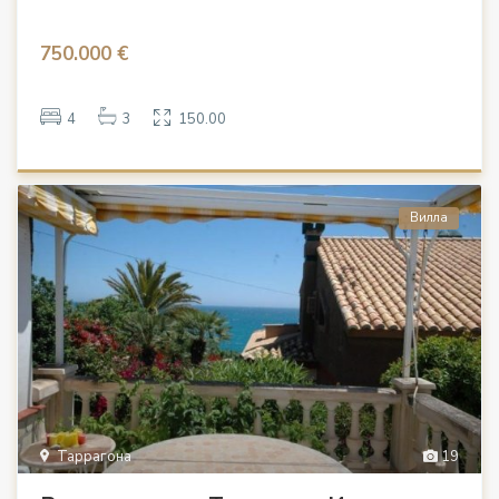
750.000 €
4
3
150.00
Вилла
Таррагона
19