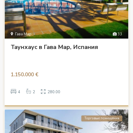
Гава Мар
33
Таунхаус в Гава Мар, Испания
1.150.000 €
4
2
280.00
Торговые помещения