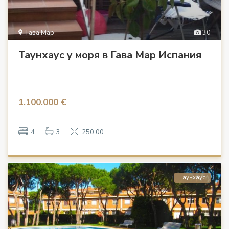
Гава Мар
30
Таунхаус у моря в Гава Мар Испания
1.100.000 €
4
3
250.00
Таунхаус