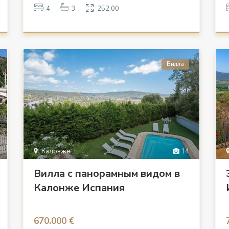
4
3
252.00
Вилла
Калонже
14
Вилла с панорамным видом в
Калонже Испания
670.000 €