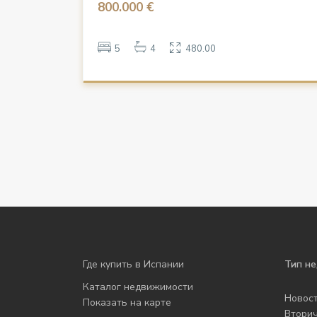
800.000 €
5
4
480.00
Где купить в Испании
Тип н
Каталог недвижимости
Новос
Показать на карте
Втори