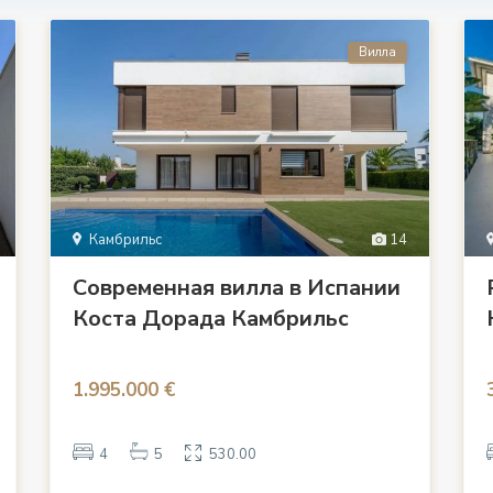
Вилла
Камбрильс
14
Современная вилла в Испании
Коста Дорада Камбрильс
1.995.000 €
4
5
530.00