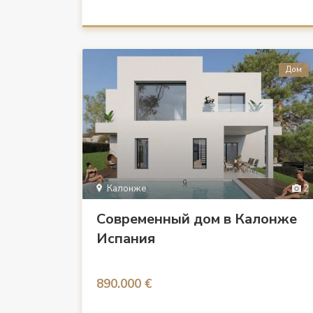
Дом
Калонже
2
Современный дом в Калонже
Испания
890.000 €