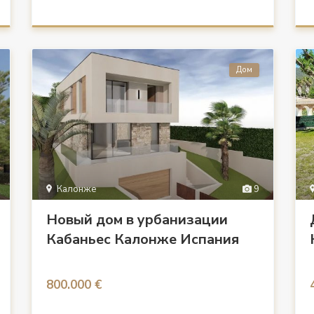
Дом
Калонже
9
Новый дом в урбанизации
Кабаньес Калонже Испания
800.000 €