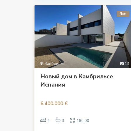
Дом
Камбрильс
13
Новый дом в Камбрильсе
Испания
6.400.000 €
4
3
180.00