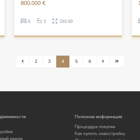
800.000 €
5
3
230.00
2
3
4
5
6
едвижимости
Полезная информация
Процедура покупки
тройки
Как купить новостройку
чный рынок