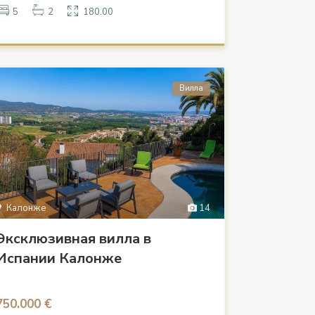
5
2
180.00
Вилла
Калонже
14
Эксклюзивная вилла в
Испании Калонже
750.000 €