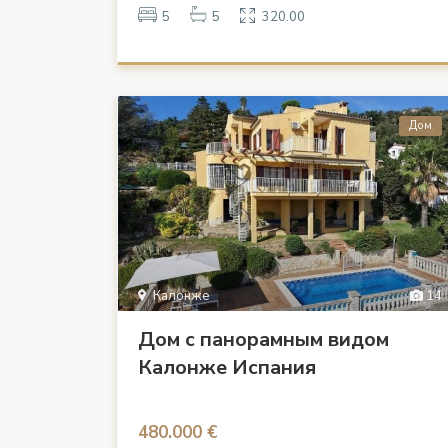
5
5
320.00
Дом
Калонже
14
Дом с панорамным видом
Калонже Испания
480.000 €