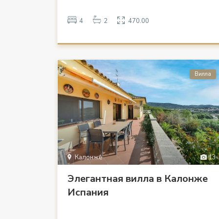
4
2
470.00
Вилла
Калонже
13
Элегантная вилла в Калонже
Испания