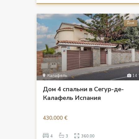
Дом
Калафель
14
Дом 4 спальни в Сегур-де-
Калафель Испания
430.000 €
4
3
360.00