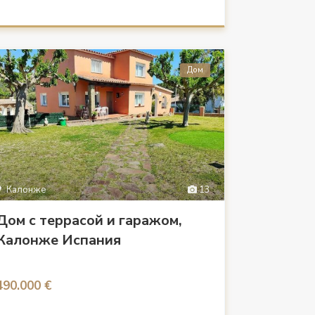
Дом
Калонже
13
Дом с террасой и гаражом,
Калонже Испания
490.000 €