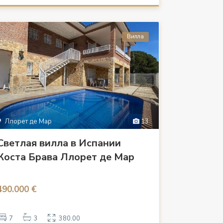
Вилла
Ллорет де Мар
13
Светлая вилла в Испании
Коста Брава Ллорет де Мар
490.000 €
7
3
380.00