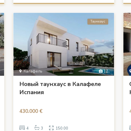
Таунхаус
Калафель
12
Новый таунхаус в Калафеле
Испания
430.000 €
4
3
150.00