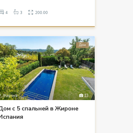
4
3
200.00
Дом
Жирона
13
Дом с 5 спальнeй в Жироне
Испания