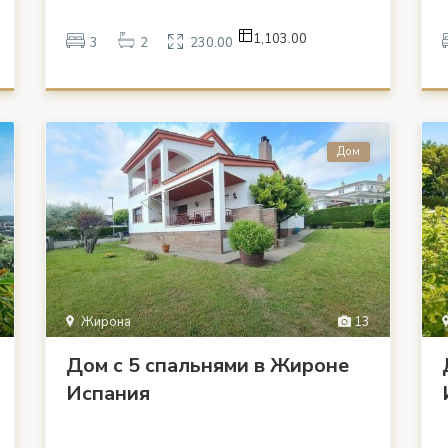
1,103.00
3
2
230.00
Дом
Жирона
13
Дом с 5 спальнями в Жироне
Испания