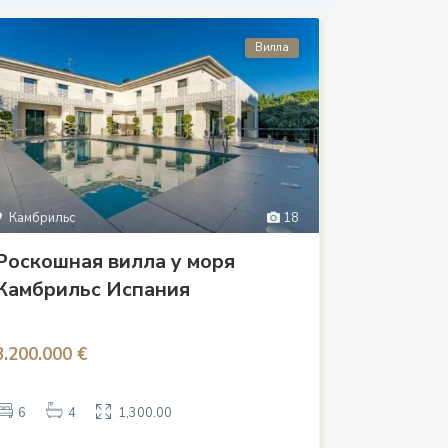
Вилла
Камбрильс
18
Роскошная вилла у моря
Камбрильс Испания
3.200.000 €
6
4
1,300.00