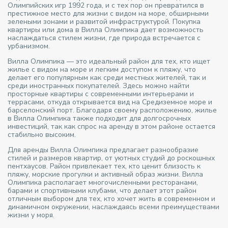
Олимпийских игр 1992 года, и с тех пор он превратился в
престижное место для жизни с видом на море, обширными
зелеными зонами и развитой инфраструктурой. Покупка
квартиры или дома в Вилла Олимпика дает возможность
наслаждаться стилем жизни, где природа встречается с
урбанизмом.
Вилла Олимпика — это идеальный район для тех, кто ищет
жилье с видом на море и легким доступом к пляжу, что
делает его популярным как среди местных жителей, так и
среди иностранных покупателей. Здесь можно найти
просторные квартиры с современными интерьерами и
террасами, откуда открывается вид на Средиземное море и
барселонский порт. Благодаря своему расположению, жилье
в Вилла Олимпика также подходит для долгосрочных
инвестиций, так как спрос на аренду в этом районе остается
стабильно высоким.
Для аренды Вилла Олимпика предлагает разнообразие
стилей и размеров квартир, от уютных студий до роскошных
пентхаусов. Район привлекает тех, кто ценит близость к
пляжу, морские прогулки и активный образ жизни. Вилла
Олимпика располагает многочисленными ресторанами,
барами и спортивными клубами, что делает этот район
отличным выбором для тех, кто хочет жить в современном и
динамичном окружении, наслаждаясь всеми преимуществами
жизни у моря.