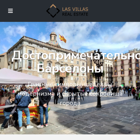
Достопримечательн
Барселоны
Главные символы, шедевры
модернизма и скрытые сокровища
города