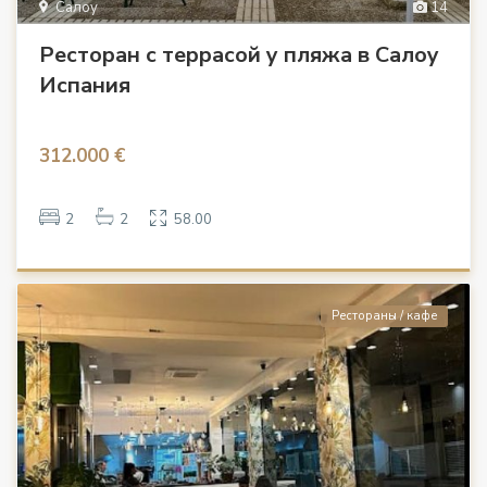
Салоу
14
Ресторан с террасой у пляжа в Салоу
Испания
312.000 €
2
2
58.00
Рестораны / кафе