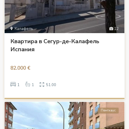
Калафель
12
Квартира в Сегур-де-Калафель
Испания
82.000 €
1
1
51.00
Пентхаус