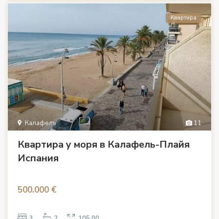
Квартира
Калафель
11
Квартира у моря в Калафель-Плайя
Испания
500.000 €
3
2
105.00