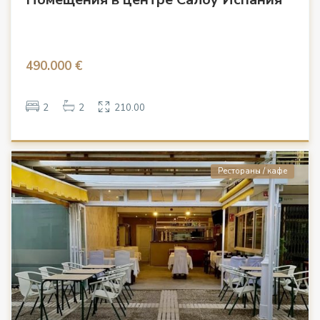
490.000 €
2
2
210.00
Рестораны / кафе