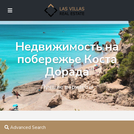
Недвижимость на
побережье Коста
Дорада
Лучшие варианты
Advanced Search