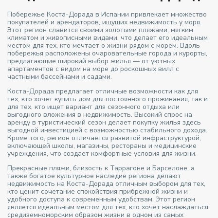
Побережье Коста-Дорада в Испании привлекает множество
покупателей и арендаторов, ищущих недвижимость у моря.
Этот регион славится своими золотыми пляжами, мягким
климатом и живописными видами, что делает его идеальным
местом для тех, кто мечтает о жизни рядом с морем. Вдоль
побережья расположены очаровательные города и курорты,
предлагающие широкий выбор жилья — от уютных
апартаментов с видом на море до роскошных вилл с
частными бассейнами и садами.
Коста-Дорада предлагает отличные возможности как для
тех, кто хочет купить дом для постоянного проживания, так и
для тех, кто ищет вариант для сезонного отдыха или
выгодного вложения в недвижимость. Высокий спрос на
аренду в туристический сезон делает покупку жилья здесь
выгодной инвестицией с возможностью стабильного дохода.
Кроме того, регион отличается развитой инфраструктурой,
включающей школы, магазины, рестораны и медицинские
учреждения, что создает комфортные условия для жизни.
Прекрасные пляжи, близость к Таррагоне и Барселоне, а
также богатое культурное наследие региона делают
недвижимость на Коста-Дорада отличным выбором для тех,
кто ценит сочетание спокойствия прибрежной жизни и
удобного доступа к современным удобствам. Этот регион
является идеальным местом для тех, кто хочет наслаждаться
средиземноморским образом жизни в одном из самых