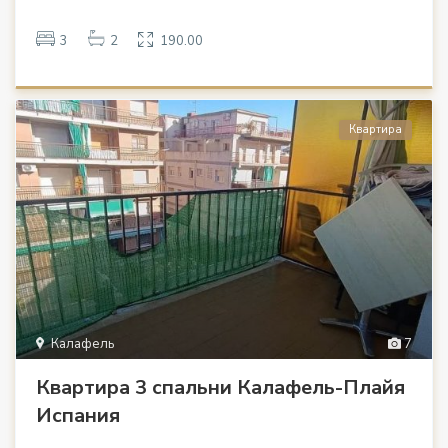
3
2
190.00
Квартира
Калафель
7
Квартира 3 спальни Калафель-Плайя
Испания