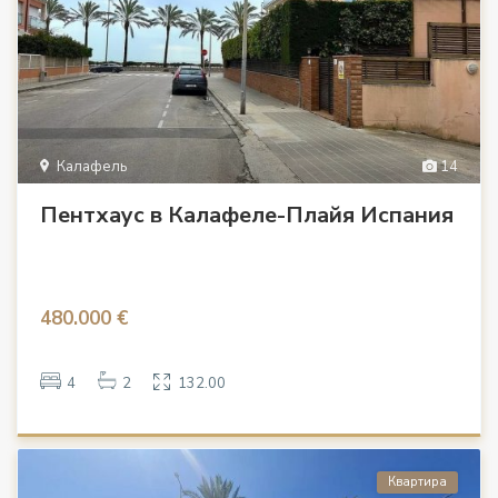
Калафель
14
Пентхаус в Калафеле-Плайя Испания
480.000 €
4
2
132.00
Квартира