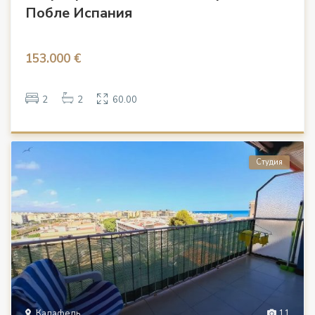
Побле Испания
153.000 €
2
2
60.00
Студия
Калафель
11