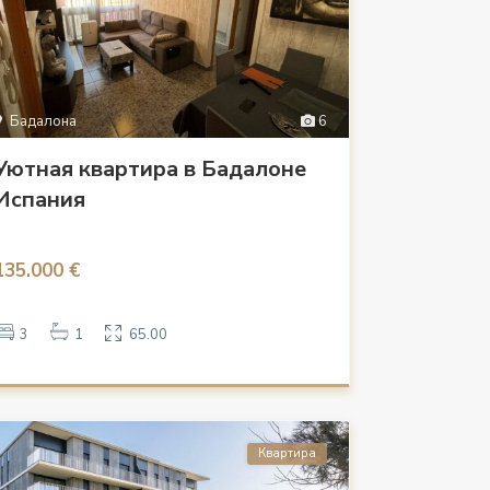
Бадалона
6
Уютная квартира в Бадалоне
Испания
135.000 €
3
1
65.00
Квартира