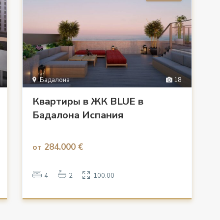
Бадалона
18
Квартиры в ЖК BLUE в
Бадалона Испания
284.000 €
от
4
2
100.00