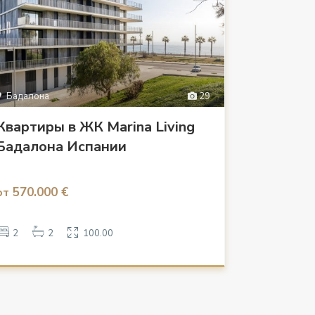
Бадалона
29
Квартиры в ЖК Marina Living
Бадалона Испании
570.000 €
от
2
2
100.00