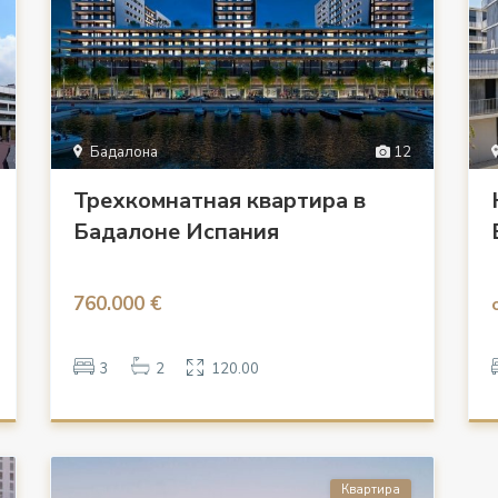
Бадалона
12
Трехкомнатная квартира в
Бадалоне Испания
760.000 €
3
2
120.00
Квартира