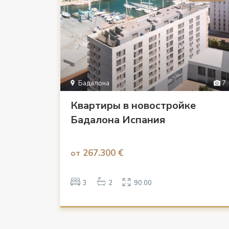
Бадалона
7
Квартиры в новостройке
Бадалона Испания
267.300 €
от
3
2
90.00