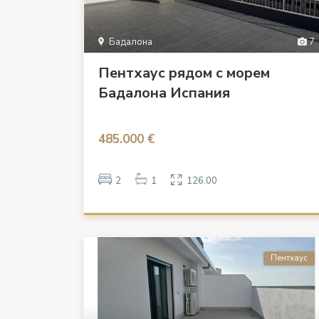
Бадалона
7
Пентхаус рядом с морем
Бадалона Испания
485.000 €
2
1
126.00
Пентхаус