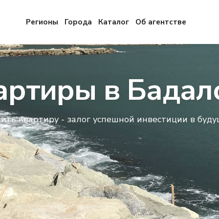
Регионы
Города
Каталог
Об агентстве
артиры в Бадал
пить квартиру - залог успешной инвестиции в буду