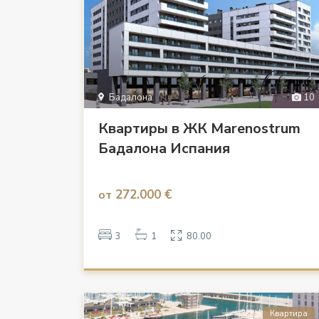
Бадалона
10
Квартиры в ЖК Marenostrum
Бадалона Испания
272.000 €
от
3
1
80.00
Квартира