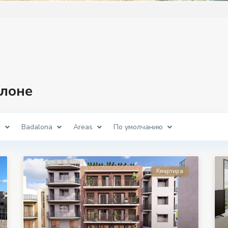
алоне
a
Badalona
Areas
По умолчанию
Квартира