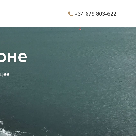
+34 679 803-622
оне
щее"