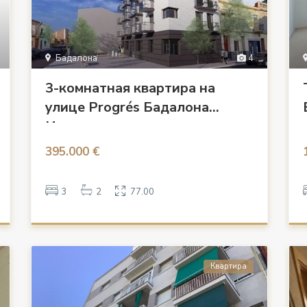
Бадалона
4
3-комнатная квартира на
улице Progrés Бадалона
Испания
395.000 €
3
2
77.00
Квартира