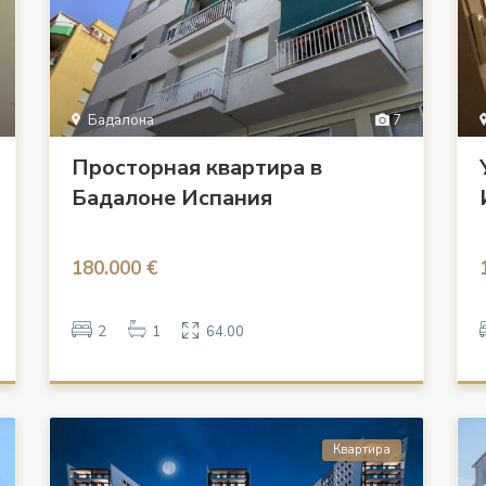
Бадалона
7
Просторная квартира в
Бадалоне Испания
180.000 €
2
1
64.00
Квартира