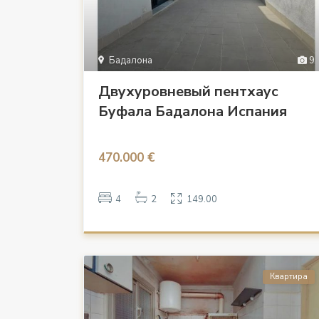
Бадалона
9
Двухуровневый пентхаус
Буфала Бадалона Испания
470.000 €
4
2
149.00
Квартира