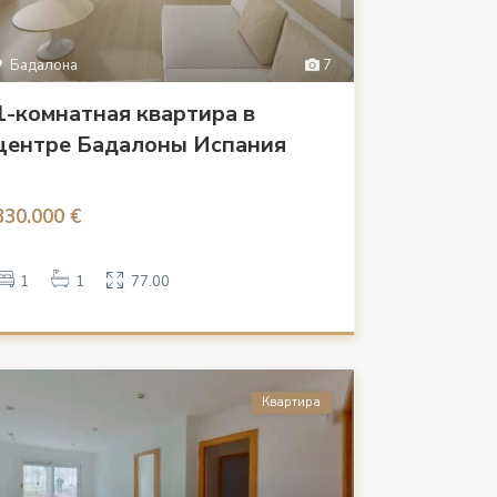
Бадалона
7
1-комнатная квартира в
центре Бадалоны Испания
330.000 €
1
1
77.00
Квартира