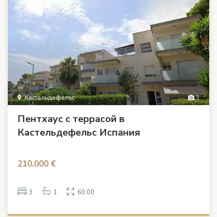
Кастельдефельс
3
Пентхаус с террасой в
Кастельдефельс Испания
210.000 €
3
1
60.00