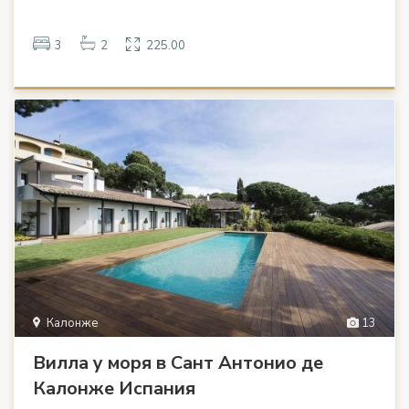
3
2
225.00
Калонже
13
Вилла у моря в Сант Антонио де
Калонже Испания