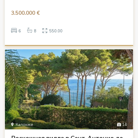
3.500.000 €
6
8
550.00
Калонже
14