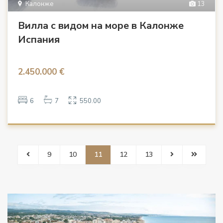
Калонже
13
Вилла с видом на море в Калонже
Испания
2.450.000 €
6
7
550.00
9
10
11
12
13