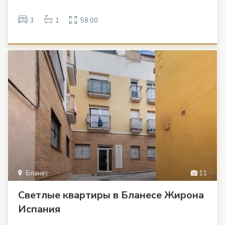
3
1
58.00
Бланес
11
Светлые квартиры в Бланесе Жирона
Испания