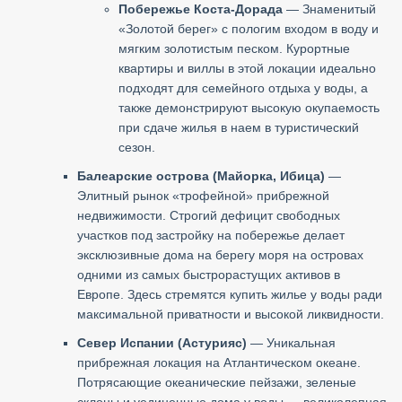
Побережье Коста-Дорада
— Знаменитый
«Золотой берег» с пологим входом в воду и
мягким золотистым песком. Курортные
квартиры и виллы в этой локации идеально
подходят для семейного отдыха у воды, а
также демонстрируют высокую окупаемость
при сдаче жилья в наем в туристический
сезон.
Балеарские острова (Майорка, Ибица)
—
Элитный рынок «трофейной» прибрежной
недвижимости. Строгий дефицит свободных
участков под застройку на побережье делает
эксклюзивные дома на берегу моря на островах
одними из самых быстрорастущих активов в
Европе. Здесь стремятся купить жилье у воды ради
максимальной приватности и высокой ликвидности.
Север Испании (Астурияс)
— Уникальная
прибрежная локация на Атлантическом океане.
Потрясающие океанические пейзажи, зеленые
склоны и уединенные дома у воды — великолепная