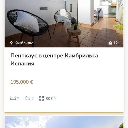
Камбрильс
12
Пентхаус в центре Камбрильса
Испания
195.000 €
2
2
80.00