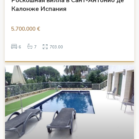
Роскошная вилла в Сант-Антонио де
Калонже Испания
5.700.000 €
6
7
703.00