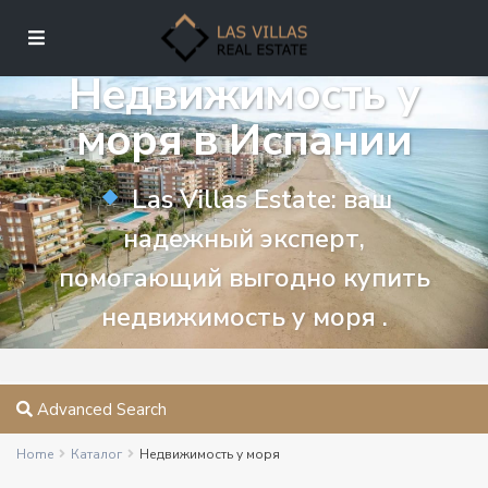
Недвижимость у
моря в Испании
Las Villas Estate: ваш
надежный эксперт,
помогающий выгодно купить
недвижимость у моря .
Advanced Search
Home
Каталог
Недвижимость у моря