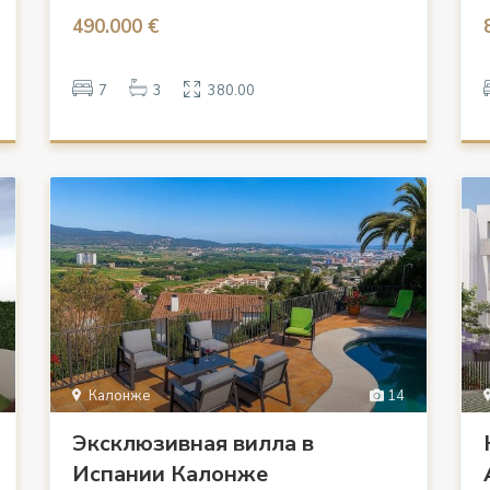
490.000 €
7
3
380.00
Калонже
14
Эксклюзивная вилла в
Испании Калонже