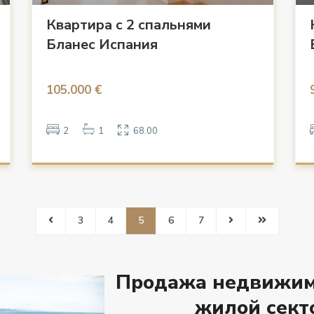
Квартира с 2 спальнями
Бланес Испания
105.000 €
2
1
68.00
3
4
5
6
7
Продажа недвижимо
жилой сект