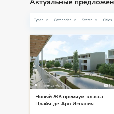
Актуальные предложен
Types
Categories
States
Cities
Плайя-де-Аро
13
Новый ЖК премиум-класса
Плайя-де-Аро Испания