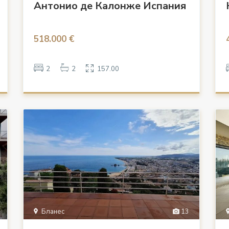
Антонио де Калонже Испания
518.000 €
2
2
157.00
Бланес
13