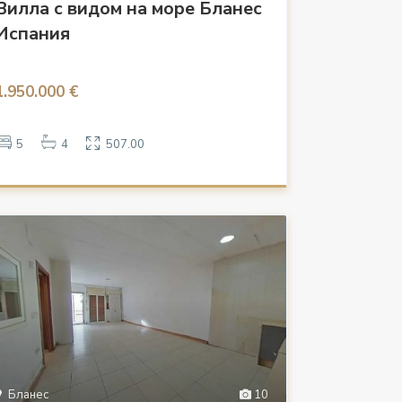
Вилла с видом на море Бланес
Испания
1.950.000 €
5
4
507.00
Бланес
10