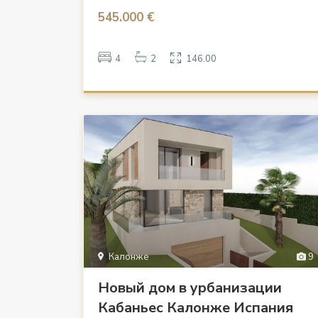
545.000 €
4
2
146.00
Калонже
9
Новый дом в урбанизации
Кабаньес Калонже Испания