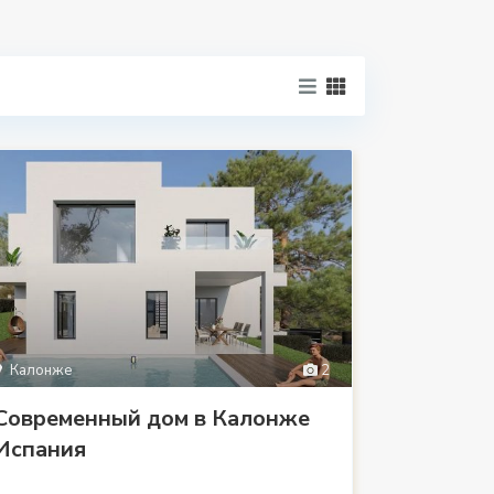
Калонже
2
Современный дом в Калонже
Испания