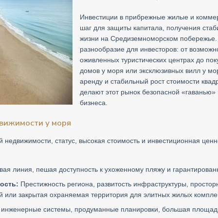
Инвестиции в прибрежные жилые и коммер
шаг для защиты капитала, получения стаб
жизни на Средиземноморском побережье.
разнообразие для инвесторов: от возможно
оживленных туристических центрах до пок
домов у моря или эксклюзивных вилл у мо
аренду и стабильный рост стоимости квад
делают этот рынок безопасной «гаванью» к
бизнеса.
вижимости у моря
 недвижимости, статус, высокая стоимость и инвестиционная цен
вая линия, пешая доступность к ухоженному пляжу и гарантирова
ость:
Престижность региона, развитость инфраструктуры, простор
 или закрытая охраняемая территория для элитных жилых компле
инженерные системы, продуманные планировки, большая площадь