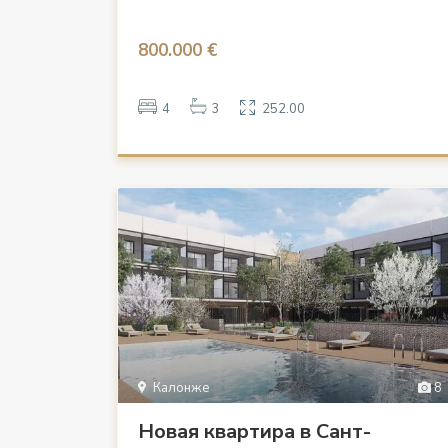
800.000 €
4
3
252.00
Калонже
8
Новая квартира в Сант-