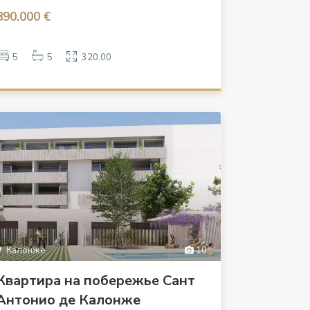
890.000 €
5
5
320.00
Калонже
10
Квартира на побережье Сант
Антонио де Калонже