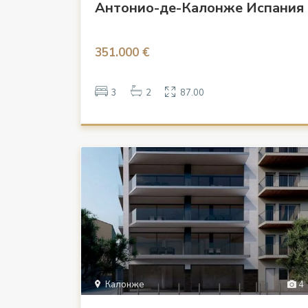
Антонио-де-Калонже Испания
351.000 €
3
2
87.00
Калонже
4