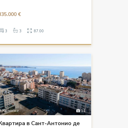
335.000 €
3
3
87.00
Калонже
11
Квартира в Сант-Антонио де