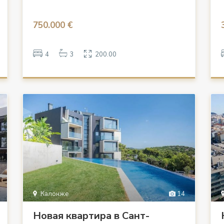
750.000 €
4
3
200.00
Калонже
14
Новая квартира в Сант-