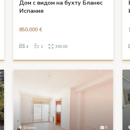
Дом с видом на бухту Бланес
Испания
850.000 €
4
2
300.00
Бланес
9