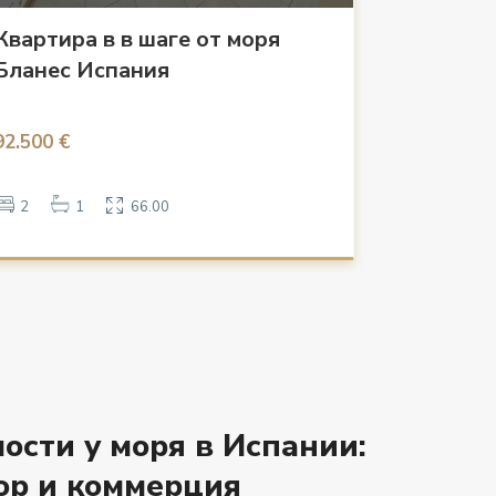
Квартира в в шаге от моря
Бланес Испания
92.500 €
2
1
66.00
сти у моря в Испании:
ор и коммерция