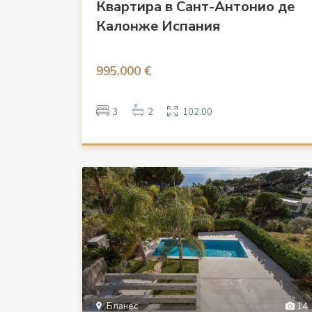
Квартира в Сант-Антонио де
Калонже Испания
995.000 €
3
2
102.00
Бланес
14