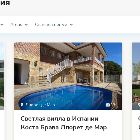
ия
Areas
Сначала новые
Ллорет де Мар
13
Светлая вилла в Испании
Коста Брава Ллорет де Мар