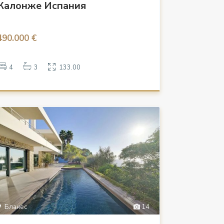
Калонже Испания
490.000 €
4
3
133.00
Бланес
14