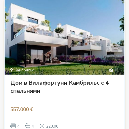
Камбрильс
10
Дом в Вилафортуни Камбрильс с 4
спальнями
557.000 €
4
4
228.00