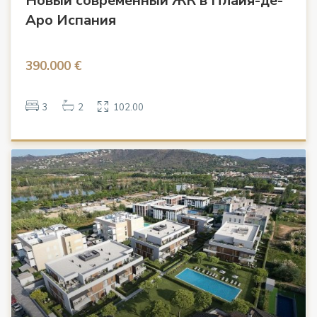
Новый современный ЖК в Плайя-де-
Аро Испания
390.000 €
3
2
102.00