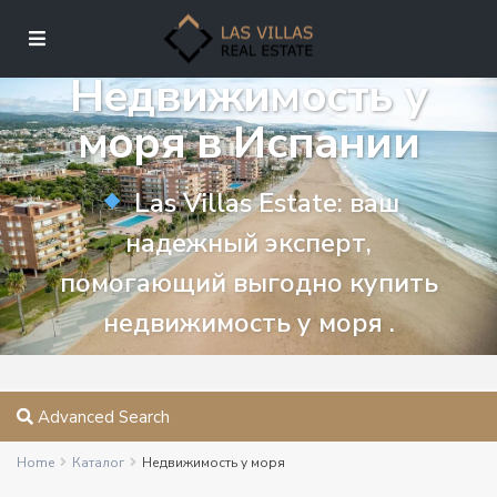
Недвижимость у
моря в Испании
Las Villas Estate: ваш
надежный эксперт,
помогающий выгодно купить
недвижимость у моря .
Advanced Search
Home
Каталог
Недвижимость у моря