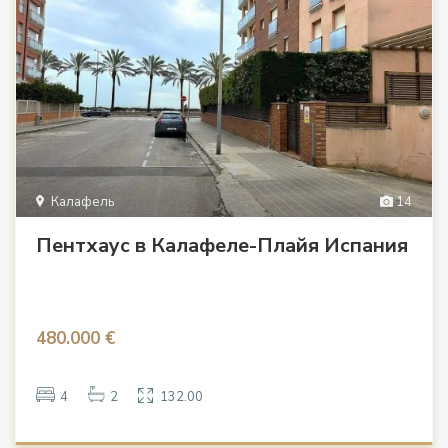
Калафель
14
Пентхаус в Калафеле-Плайя Испания
480.000 €
4
2
132.00