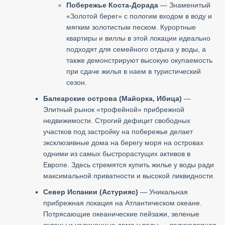
Побережье Коста-Дорада
— Знаменитый
«Золотой берег» с пологим входом в воду и
мягким золотистым песком. Курортные
квартиры и виллы в этой локации идеально
подходят для семейного отдыха у воды, а
также демонстрируют высокую окупаемость
при сдаче жилья в наем в туристический
сезон.
Балеарские острова (Майорка, Ибица)
—
Элитный рынок «трофейной» прибрежной
недвижимости. Строгий дефицит свободных
участков под застройку на побережье делает
эксклюзивные дома на берегу моря на островах
одними из самых быстрорастущих активов в
Европе. Здесь стремятся купить жилье у воды ради
максимальной приватности и высокой ликвидности.
Север Испании (Астурияс)
— Уникальная
прибрежная локация на Атлантическом океане.
Потрясающие океанические пейзажи, зеленые
склоны и уединенные дома у воды — великолепная