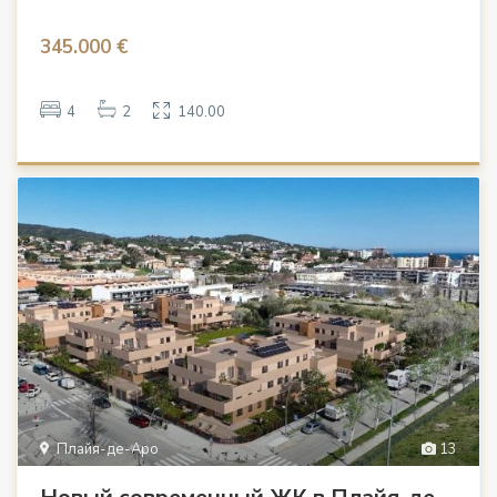
345.000 €
4
2
140.00
Плайя-де-Аро
13