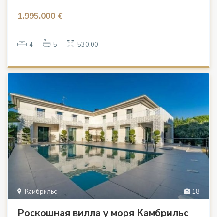
1.995.000 €
4
5
530.00
Камбрильс
18
Роскошная вилла у моря Камбрильс