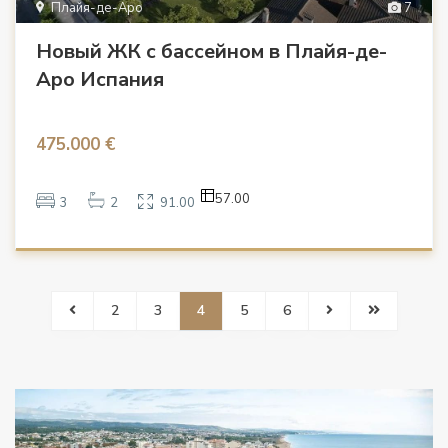
Плайя-де-Аро
7
Новый ЖК с бассейном в Плайя-де-
Аро Испания
475.000 €
57.00
3
2
91.00
2
3
4
5
6