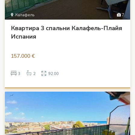
Калафель
7
Квартира 3 спальни Калафель-Плайя
Испания
157.000 €
3
2
92.00