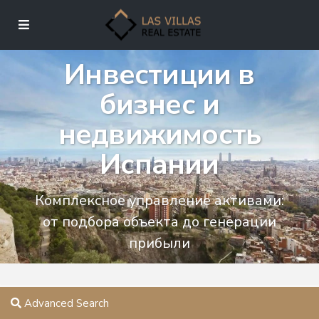
Инвестиции в
бизнес и
недвижимость
Испании
Комплексное управление активами:
от подбора объекта до генерации
прибыли
Advanced Search